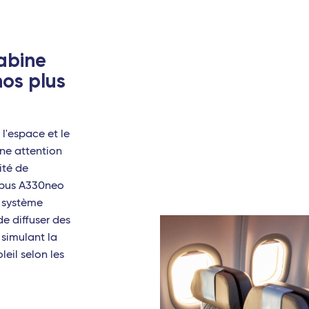
cabine
nos plus
, l'espace et le
Une attention
ité de
rbus A330neo
 système
e diffuser des
simulant la
leil selon les