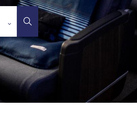
 (Guadeloupe)
emy
TI-DESTINATIONS
'Ivoire)
n)