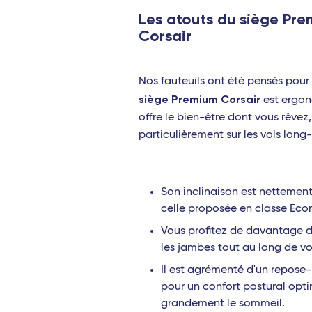
Les atouts du siège Pr
Lamezia Terme
Corsair
Cagliari
Palerme
Nos fauteuils ont été pensés pour 
siège Premium Corsair
est ergon
Bruxelles - TGV
offre le bien-être dont vous rêvez,
Bari
particulièrement sur les vols long-
Rome Fiumicino
Catane
Son inclinaison est nettement
celle proposée en classe Ec
Brindisi
Vous profitez de davantage 
les jambes tout au long de vo
Il est agrémenté d'un repose-
pour un confort postural optim
grandement le sommeil.