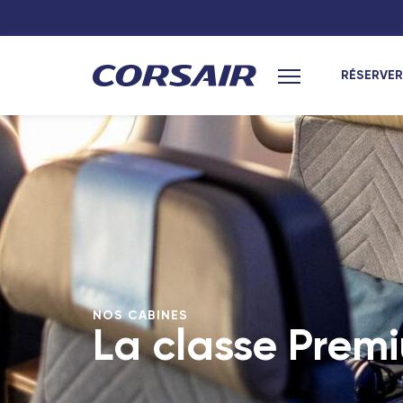
RÉSERVER
Menu principal
Hexagone
Océan Indien
Paris
Saint-Denis (L
Lyon
Port-Louis (Île
Nantes
Antananarivo 
Toulouse
Dzaoudzi (May
Antilles
Marseille
Bordeaux
Pointe-à-Pitre
NOS CABINES
La classe Prem
Nîmes - TGV
Fort-de-France
Lyon Part-Dieu - TGV
Les Saintes (G