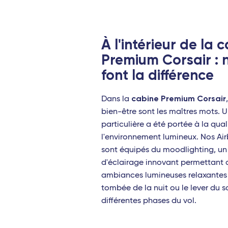
Saint-Barthélemy
Les Saintes (Guadeloupe)
À l'intérieur de la 
Premium Corsair : 
Marie-Galante (Guadeloupe)
font la différence
Afrique
cabine Premium Corsair
Dans la
Abidjan (Côte d'Ivoire)
bien-être sont les maîtres mots. 
Cotonou (Bénin)
particulière a été portée à la qual
l'environnement lumineux. Nos Ai
Bamako (Mali)
sont équipés du moodlighting, un
Europe
d'éclairage innovant permettant d
ambiances lumineuses relaxantes 
Milan Linate
tombée de la nuit ou le lever du so
différentes phases du vol.
Reggio de Calabre
Naples