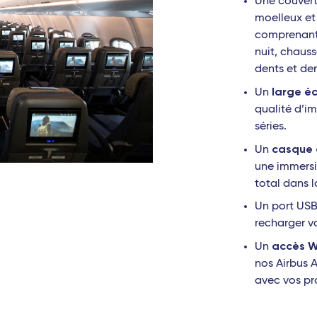
Une couvertu
moelleux et
comprenant 
nuit, chaus
dents et den
large éc
Un
qualité d’i
séries.
casque 
Un
une immersi
total dans l
Un port USB
recharger v
accès Wi
Un
nos Airbus 
avec vos pr