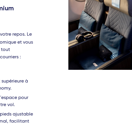
emium
votre repos. Le
omique et vous
 tout
courriers :
 supérieure à
onomy.
d'espace pour
tre vol.
pieds ajustable
al, facilitant