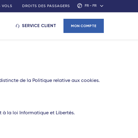
FR - FR
S VOLS
DROITS DES PASSAGERS
SERVICE CLIENT
MON COMPTE
istincte de la Politique relative aux cookies.
 la loi Informatique et Libertés.