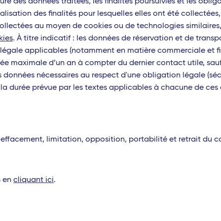
re des données traitées, les finalités poursuivies et les obli
alisation des finalités pour lesquelles elles ont été collecté
ollectées au moyen de cookies ou de technologies similaires,
kies
. À titre indicatif : les données de réservation et de tran
légale applicables (notamment en matière commerciale et fisc
 maximale d’un an à compter du dernier contact utile, sauf o
 données nécessaires au respect d'une obligation légale (sécur
la durée prévue par les textes applicables à chacune de ces 
 effacement, limitation, opposition, portabilité et retrait du
s en
cliquant ici
.