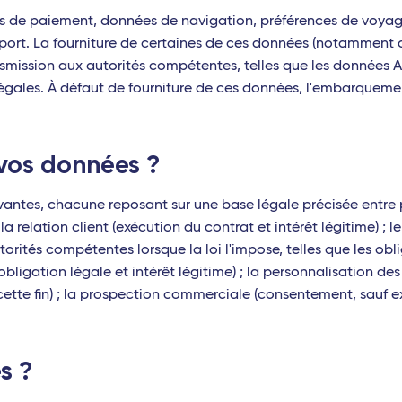
de paiement, données de navigation, préférences de voyage,
port. La fourniture de certaines de ces données (notamment ce
nsmission aux autorités compétentes, telles que les données A
légales. À défaut de fourniture de ces données, l'embarquemen
 vos données ?
ivantes, chacune reposant sur une base légale précisée entre 
la relation client (exécution du contrat et intérêt légitime) ; 
tés compétentes lorsque la loi l'impose, telles que les oblig
(obligation légale et intérêt légitime) ; la personnalisation de
à cette fin) ; la prospection commerciale (consentement, sauf
s ?