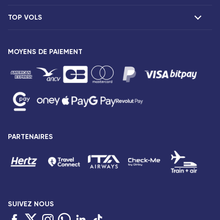
Réclamations
TOP VOLS
Présentation
Agences Corsair
Notre flotte
Offres spéciales
Vols Paris Fort-de-France
Espace presse
MOYENS DE PAIEMENT
Destinations
Vols Paris Pointe-à-Pitre
Mentions légales
Vols Paris Saint-Denis
Conditions tarifaires
Vols Paris Port-Louis
Droits des passagers
Vols Paris Dzaoudzi
Conditions générales de vente
Vols Paris Antananarivo
Avis de confidentialité
Vols Paris Abidjan
Plan du site
PARTENAIRES
Vols Paris Bamako
Accessibilité : partiellement conforme
Vols Paris Cotonou
Gestion des cookies
SUIVEZ NOUS