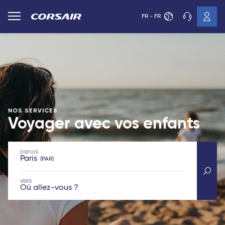
FR - FR
NOS SERVICES
Voyager avec vos
enfants
DEPUIS
Paris
PAR
VERS
Où allez-vous ?