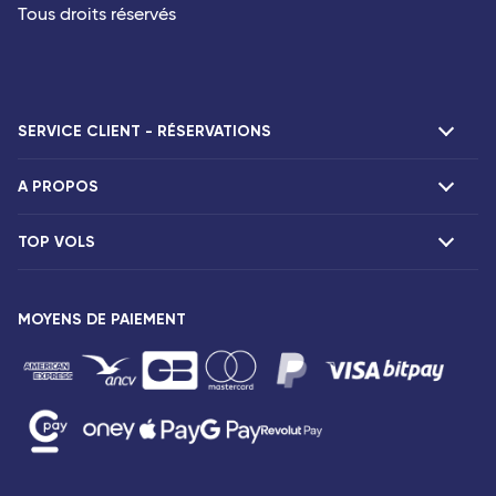
Tous droits réservés
SERVICE CLIENT - RÉSERVATIONS
A PROPOS
F.A.Q et contacts
Réclamations
TOP VOLS
Présentation
Agences Corsair
Notre flotte
Offres spéciales
Vols Paris Fort-de-France
Espace presse
MOYENS DE PAIEMENT
Destinations
Vols Paris Pointe-à-Pitre
Mentions légales
Vols Paris Saint-Denis
Conditions tarifaires
Vols Paris Port-Louis
Droits des passagers
Vols Paris Dzaoudzi
Conditions générales de vente
Vols Paris Antananarivo
Avis de confidentialité
Vols Paris Abidjan