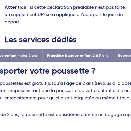
Attention
: si cette déclaration préalable n’est pas faite,
un supplément UM sera appliqué à l’aéroport le jour du
départ.
Les services dédiés
e enfant moins 2 ans
Franchise bagage enfant 2 à 11 ans
Repas 
sporter
votre poussette ?
poussettes est gratuit jusqu'à l'âge de 2 ans (révolus à la d
sions imposées tant que la poussette de votre enfant est d'une 
à l'enregistrement pour qu'elle soit étiquetée au même titre qu
us de 2 ans, la poussette est considérée comme un bagage su