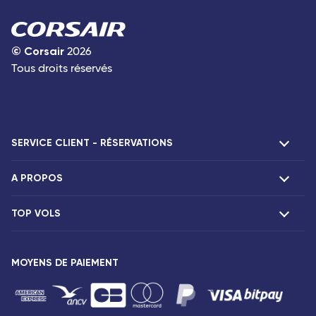
©
Corsair
2026
Tous droits réservés
SERVICE CLIENT - RÉSERVATIONS
A PROPOS
F.A.Q et contacts
Réclamations
TOP VOLS
Présentation
Agences Corsair
Notre flotte
Offres spéciales
Vols Paris Fort-de-France
Espace presse
MOYENS DE PAIEMENT
Destinations
Vols Paris Pointe-à-Pitre
Mentions légales
Vols Paris Saint-Denis
Conditions tarifaires
Vols Paris Port-Louis