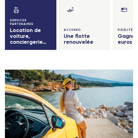
SERVICES
PARTENAIRES
Location de
A330NEO
FIDÉLITÉ
voiture,
Une flotte
Gagnez
conciergerie…
renouvelée
euros