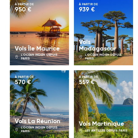
À PARTIR DE
À PARTIR DE
950 €
939 €
Vols
Vols Île Maurice
Madagascar
L'OCÉAN INDIEN DEPUIS
L'OCÉAN INDIEN DEPUIS
PARIS
PARIS
À PARTIR DE
À PARTIR DE
570 €
559 €
Vols La Réunion
Vols Martinique
L'OCÉAN INDIEN DEPUIS
LES ANTILLES DEPUIS PARIS
PARIS