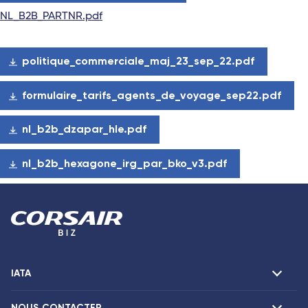
NL_B2B_PARTNR.pdf
politique_commerciale_maj_23_sep_22.pdf
formulaire_tarifs_agents_de_voyage_sep22.pdf
nl_b2b_dzapar_hle.pdf
nl_b2b_hexagone_irg_par_bko_v3.pdf
IATA
NOUS CONTACTER