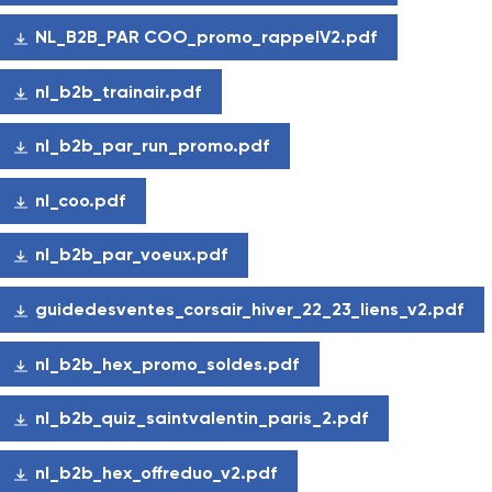
NL_B2B_PAR COO_promo_rappelV2.pdf
nl_b2b_trainair.pdf
nl_b2b_par_run_promo.pdf
nl_coo.pdf
nl_b2b_par_voeux.pdf
guidedesventes_corsair_hiver_22_23_liens_v2.pdf
nl_b2b_hex_promo_soldes.pdf
nl_b2b_quiz_saintvalentin_paris_2.pdf
nl_b2b_hex_offreduo_v2.pdf