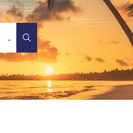
l Connect
avel Connect
ce - TGV
TI-DESTINATIONS
el Connect
Connect
Travel Connect
V
TGV
Laud - TGV