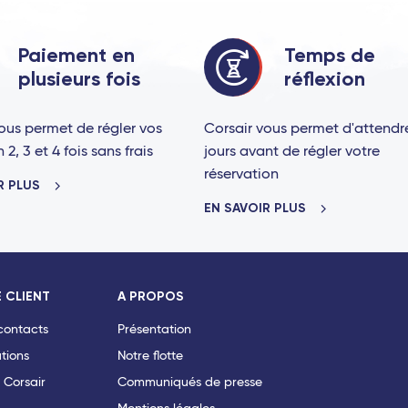
TGV
Paiement en
Temps de
plusieurs fois
réflexion
t-Jean - TGV
ous permet de régler vos
Corsair vous permet d'attendr
2, 3 et 4 fois sans frais
jours avant de régler votre
réservation
R PLUS
EN SAVOIR PLUS
 - TGV
es-Corps (Tours) - TGV
 CLIENT
A PROPOS
 contacts
Présentation
gne-Ardenne - TGV
tions
Notre flotte
 Corsair
Communiqués de presse