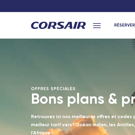
RÉSERVER
Menu principal
Hexagone
Hexagone
Paris
Paris
Lyon
Toulouse
Nantes
Lyon
OFFRES SPÉCIALES
Bons plans & p
Toulouse
Nantes
Marseille
Bordeaux
Retrouvez ici nos meilleures offres et codes
Bordeaux
Marseille
meilleur tarif vers l'Océan Indien, les Antille
l'Afrique !
Nîmes - TGV
Nîmes - TGV