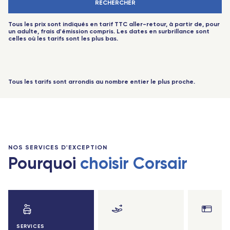
RECHERCHER
-
+
Enfant
(2-11 ans)
JUIN
AUCUN VOL DISPONIBLE
Nantes - TGV
Saint-Pierre-des-Corps (Tours) - TGV
Tous les prix sont indiqués en tarif TTC aller-retour, à partir de, pour
-
+
Bébé
(-2 ans)
un adulte, frais d'émission compris. Les dates en surbrillance sont
Angers Saint-Laud - TGV
Aix-en-Provence - TGV
celles où les tarifs sont les plus bas.
JUIL.
AUCUN VOL DISPONIBLE
-
+
Sénior
(60 ans+)
Lille Europe - TGV
Valence - TGV
-
+
Jeune
(12-17 ans)
Le Mans - TGV
Bordeaux Saint-Jean - TGV
Tous les tarifs sont arrondis au nombre entier le plus proche.
-
+
Jeune
Bordeaux Saint-Jean - TGV
(18-25 ans)
Rennes - TGV
Rennes - TGV
-
+
Étudiant
Toulouse - Travel Connect
(sur justificatif)
0 voyageurs
Avignon - TGV
Biarritz - Travel Connect
NOS SERVICES D'EXCEPTION
Lorraine - TGV
Nantes - TGV
Pourquoi
choisir Corsair
Lyon Part-Dieu - TGV
Marseille - TGV
Saint-Pierre-des-Corps (Tours) - TGV
Nîmes Pont du Gard - TGV
Poitiers - TGV
Montpellier - Travel Connect
SERVICES