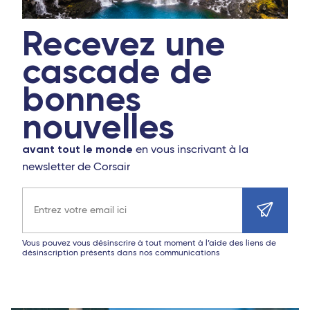
Lamezia Terme
Recevez une
Cagliari
cascade de
Palerme
bonnes
Bruxelles - TGV
nouvelles
Bari
Rome Fiumicino
avant tout le monde
en vous inscrivant à la
newsletter de Corsair
Catane
Adresse e-mail
Brindisi
Vous pouvez vous désinscrire à tout moment à l’aide des liens de
désinscription présents dans nos communications