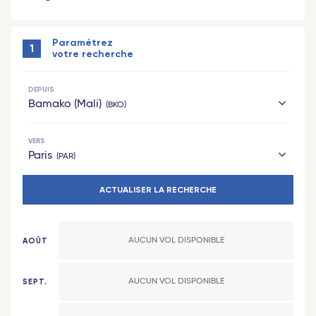
Paramétrez
1
votre recherche
DEPUIS
Bamako (Mali)
BKO
VERS
Hexagone
Paris
PAR
Paris
ACTUALISER LA RECHERCHE
Hexagone
Lyon
Paris
Nantes
AOÛT
AUCUN VOL DISPONIBLE
Lyon
Toulouse
Nantes
Marseille
SEPT.
AUCUN VOL DISPONIBLE
Toulouse
Bordeaux