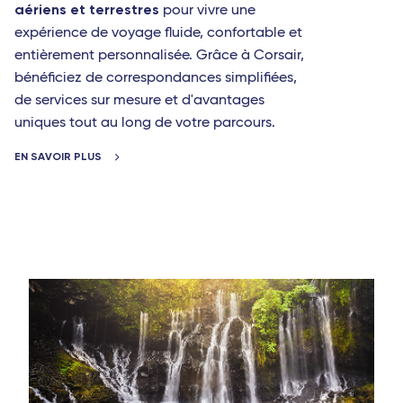
aériens et terrestres
Rome Fiumicino
pour vivre une
Fort-de-France (Martinique)
expérience de voyage fluide, confortable et
Saint-Barthélemy
entièrement personnalisée. Grâce à Corsair,
bénéficiez de correspondances simplifiées,
Les Saintes (Guadeloupe)
de services sur mesure et d'avantages
Marie-Galante (Guadeloupe)
uniques tout au long de votre parcours.
Afrique
EN SAVOIR PLUS
Abidjan (Côte d'Ivoire)
Cotonou (Bénin)
Bamako (Mali)
Europe
Milan Linate
Reggio de Calabre
Naples