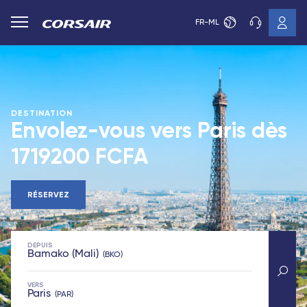
FR-ML
DESTINATION
Envolez-vous vers Paris dès
1719200 FCFA
RÉSERVEZ
DEPUIS
Bamako (Mali)
BKO
VERS
Paris
PAR