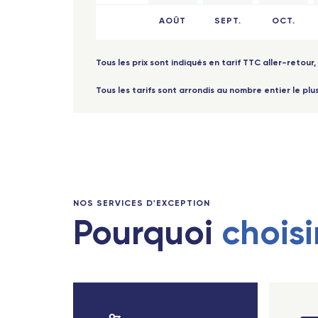
Reggio de Calabre
AOÛT
SEPT.
OCT.
Gren
Naples
Poiti
Tous les prix sont indiqués en tarif TTC aller-retour, 
Lamezia Terme
Mont
Tous les tarifs sont arrondis au nombre entier le plu
Cagliari
Lava
Palerme
Lorr
Bruxelles - TGV
Reim
Bari
Mont
NOS SERVICES D'EXCEPTION
Rome Fiumicino
Pourquoi
choisi
Ange
Catane
Lille
Brindisi
Nice
Sain