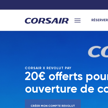
RÉSERVER
Menu principal
Hexagone
Hexagone
Paris
Paris
Lyon
Toulouse
CORSAIR X REVOLUT PAY
20€ offerts pou
Nantes
Lyon
Toulouse
Nantes
ouverture de 
Marseille
Bordeaux
Bordeaux
Marseille
CRÉER MON COMPTE REVOLUT