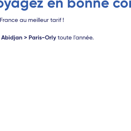
oyagez en bonne c
V
 France au meilleur tarif !
gne-Ardenne - TGV
Abidjan > Paris-Orly
s
toute l'année.
TGV
TGV
Laud - TGV
a Réunion)
 Maurice)