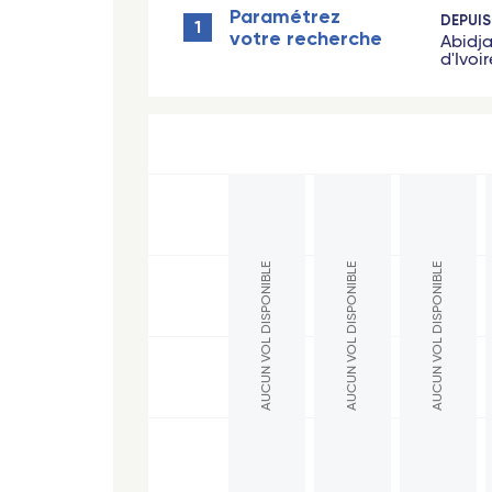
Paramétrez
DEPUIS
1
Pointe-à-Pitre (Guadeloupe)
votre recherche
Abidj
d'Ivoir
Fort-de-France (Martinique)
Saint-Barthélemy
Hexa
Les Saintes (Guadeloupe)
Paris
Marie-Galante (Guadeloupe)
Lyon
Afrique
AUCUN VOL DISPONIBLE
AUCUN VOL DISPONIBLE
AUCUN VOL DISPONIBLE
Nant
Abidjan (Côte d'Ivoire)
Toul
Cotonou (Bénin)
Marse
Bamako (Mali)
Bord
Europe
Nîme
Milan Linate
Lyon