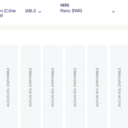
VERS
an (Côte
ABJ
Paris
PAR
e)
gone
Hexagone
Paris
Lyon
AUCUN VOL DISPONIBLE
AUCUN VOL DISPONIBLE
AUCUN VOL DISPONIBLE
AUCUN VOL DISPONIBLE
AUCUN VOL DISPONIBLE
AUCUN VOL DISPONIBLE
es
Nantes
ouse
Toulouse
ille
Bordeaux
eaux
Marseille
s - TGV
Nice - Travel Connect
 Part-Dieu - TGV
Toulon - Travel Connect