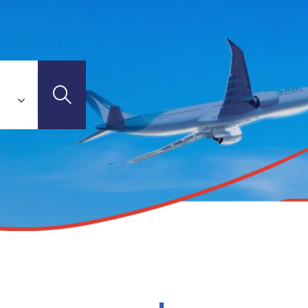
Connect
l Connect
avel Connect
Travel Connect
TI-DESTINATIONS
el Connect
t-Jean - TGV
 - TGV
es-Corps (Tours) - TGV