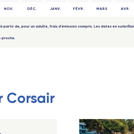
NOV.
DÉC.
JANV.
FÉVR.
MARS
AVR.
oble - TGV
Perpignan - Travel Connect
ers - TGV
Montpellier - Travel Connect
à partir de, pour un adulte, frais d'émission compris. Les dates en surbrillan
pellier - TGV
Biarritz - Travel Connect
s proche.
l - TGV
Le Mans - TGV
aine - TGV
Bordeaux Saint-Jean - TGV
s Champagne-Ardenne - TGV
Rennes - TGV
pellier Sud de France - TGV
Avignon - TGV
r Corsair
rs Saint-Laud - TGV
Lorraine - TGV
 Europe - TGV
Lyon Part-Dieu - TGV
 - Travel Connect
Saint-Pierre-des-Corps (Tours)
t-Pierre-des-Corps (Tours) - TGV
Marseille - TGV