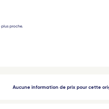
(Madagascar)
otte)
e plus proche.
 (Guadeloupe)
 (Martinique)
o
Aucune information de prix pour cette or