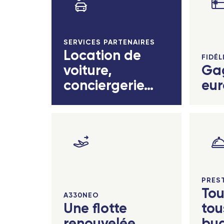
Aix-
Vale
SERVICES PARTENAIRES
Location de
Bord
FIDÉL
voiture,
Ga
Renn
conciergerie…
eur
Toul
Biarr
Nant
Mars
Nîme
PRES
Tou
A330NEO
Mont
Une flotte
tou
Avig
renouvelée
bu