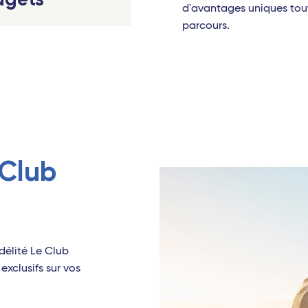
d'avantages uniques tou
ignan - Travel Connect
Dzaoudzi (Mayotte)
parcours.
Antilles
ans - TGV
on - Travel Connect
Pointe-à-Pitre (Guadeloupe)
sbourg - TGV
Fort-de-France (Martinique)
 Indien
Europe
t-Denis (La Réunion)
Milan Linate
Club
Louis (Île Maurice)
Naples
nanarivo (Madagascar)
Rome Fiumicino
udzi (Mayotte)
élité Le Club
es
exclusifs sur vos
te-à-Pitre (Guadeloupe)