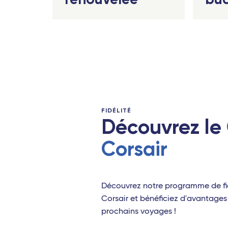
Perp
Le M
Toul
Stra
Océan
FIDÉLITÉ
Sain
Découvrez le
Port-
Corsair
Anta
Dzao
Découvrez notre programme de fid
Antill
Corsair et bénéficiez d'avantages 
prochains voyages !
Poin