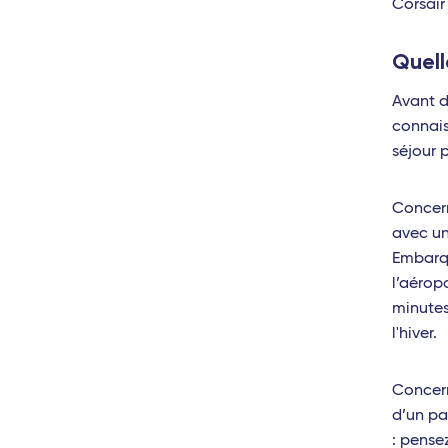
Corsair
Toul
Quell
Biarr
Avant d
Nant
connais
séjour 
Mars
Nîme
Concern
avec un
Mont
Embarqu
Avig
l’aérop
minutes
Perp
l'hiver.
Le M
Concern
Toul
d’un pa
Stra
: pense