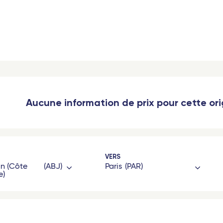
otte)
 (Guadeloupe)
 (Martinique)
Aucune information de prix pour cette or
o
VERS
an (Côte
ABJ
Paris
PAR
e)
gone
Hexagone