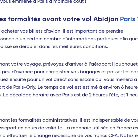
 vous emmène à Paris à moindre coût !
ouse - Travel Connect
Lille Europe - TGV
es formalités avant votre vol Abidjan
Paris
itz - Travel Connect
Angers Saint-Laud - TGV
’acheter vos billets d’avion, il est important de prendre
es - TGV
Nantes - TGV
sance d’un certain nombre d’informations pratiques afin que
puisse se dérouler dans les meilleures conditions.
Océan Indien
eille - TGV
s Pont du Gard - TGV
Saint-Denis (La Réunion)
ant votre voyage, prévoyez d’arriver à l’aéroport Houphouët
 peu d’avance pour enregistrer vos bagages et passer les con
pellier - Travel Connect
Port-Louis (Île Maurice)
ez ensuite pour un vol direct sans escale qui vous mènera à
non - TGV
Antananarivo (Madagascar)
ort de Paris-Orly. Le temps de vol est estimé à environ 6 heure
. Le décalage horaire avec Paris est de 2 heures l'été, et 1 heu
ignan - Travel Connect
Dzaoudzi (Mayotte)
Antilles
ans - TGV
ant les formalités administratives, il est indispensable de vo
on - Travel Connect
Pointe-à-Pitre (Guadeloupe)
sseport en cours de validité. La monnaie utilisée en France est
sbourg - TGV
Fort-de-France (Martinique)
z à effectuer le change nécessaire de vos francs CFA. Notez e