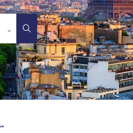
l Connect
avel Connect
Travel Connect
TI-DESTINATIONS
el Connect
t-Jean - TGV
 - TGV
es-Corps (Tours) - TGV
que
V