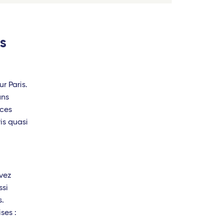
es
r Paris.
ans
nces
ris quasi
 - TGV
rvez
 TGV
ssi
.
ses :