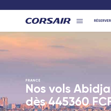
RÉSERVER
Menu principal
Hexagone
Hexagone
Paris
Paris
Lyon
Toulouse
Nantes
Lyon
Toulouse
Nantes
FRANCE
Marseille
Bordeaux
Nos vols Abidja
Bordeaux
Marseille
dès
445360 FC
Nîmes - TGV
Nice - Travel 