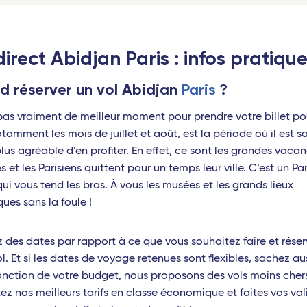
l - TGV
Le Mans - TGV
aine - TGV
Bordeaux Saint-Jean - TGV
direct Abidjan Paris : infos pratiqu
s Champagne-Ardenne - TGV
Rennes - TGV
 réserver un vol Abidjan
Paris
?
pellier Sud de France - TGV
Avignon - TGV
rs Saint-Laud - TGV
Lorraine - TGV
a pas vraiment de meilleur moment pour prendre votre billet pou
otamment les mois de juillet et août, est la période où il est s
 Europe - TGV
Lyon Part-Dieu - TGV
lus agréable d’en profiter. En effet, ce sont les grandes vaca
s et les Parisiens quittent pour un temps leur ville. C’est un Pa
 - Travel Connect
Saint-Pierre-des-Corps (Tours)
qui vous tend les bras. À vous les musées et les grands lieux
t-Pierre-des-Corps (Tours) - TGV
Marseille - TGV
ques sans la foule !
en-Provence - TGV
Poitiers - TGV
 des dates par rapport à ce que vous souhaitez faire et rése
nce - TGV
Reims Champagne-Ardenne -
l. Et si les dates de voyage retenues sont flexibles, sachez au
onction de votre budget, nous proposons des vols moins chers
eaux Saint-Jean - TGV
Valence - TGV
ez nos meilleurs tarifs en classe économique et faites vos vali
es - TGV
Strasbourg - TGV