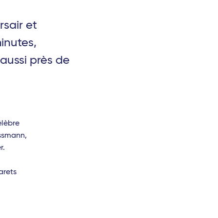
sair et
inutes,
 aussi près de
élèbre
ussmann,
r.
arets