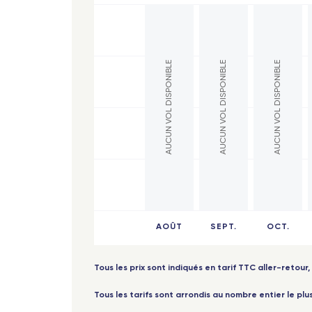
Paris
Fort-de-France (Martinique)
Lyon
Saint-Barthélemy
AUCUN VOL DISPONIBLE
AUCUN VOL DISPONIBLE
AUCUN VOL DISPONIBLE
Nant
Les Saintes (Guadeloupe)
Toul
Marie-Galante (Guadeloupe)
Marse
Afrique
Bord
Abidjan (Côte d'Ivoire)
Nîme
Cotonou (Bénin)
Lyon
Bamako (Mali)
AOÛT
SEPT.
OCT.
Gren
Europe
Poiti
Milan Linate
Tous les prix sont indiqués en tarif TTC aller-retour, 
Mont
Reggio de Calabre
Tous les tarifs sont arrondis au nombre entier le plu