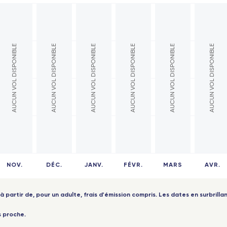
Paris
Lyon
AUCUN VOL DISPONIBLE
AUCUN VOL DISPONIBLE
AUCUN VOL DISPONIBLE
AUCUN VOL DISPONIBLE
AUCUN VOL DISPONIBLE
AUCUN VOL DISPONIBLE
es
Nantes
ouse
Toulouse
ille
Bordeaux
eaux
Marseille
s - TGV
Nice - Travel Connect
 Part-Dieu - TGV
Toulon - Travel Connect
NOV.
DÉC.
JANV.
FÉVR.
MARS
AVR.
oble - TGV
Perpignan - Travel Connect
ers - TGV
Montpellier - Travel Connect
à partir de, pour un adulte, frais d'émission compris. Les dates en surbrillan
pellier - TGV
Biarritz - Travel Connect
s proche.