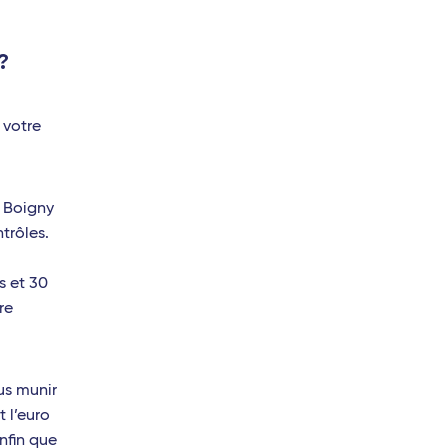
?
 votre
 Boigny
trôles.
s et 30
re
us munir
 l’euro
nfin que