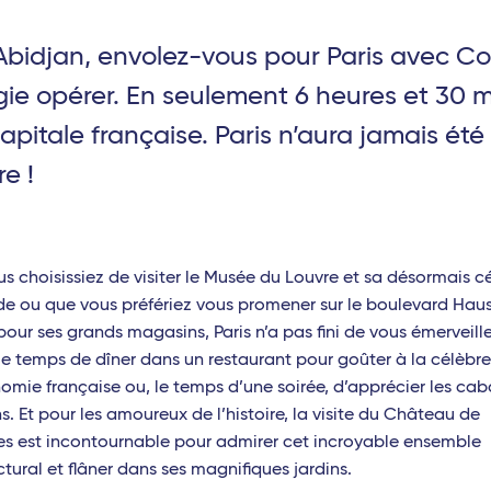
Abidjan, envolez-vous pour Paris avec Cor
gne-Ardenne - TGV
gie opérer. En seulement 6 heures et 30 m
capitale française. Paris n’aura jamais été
re !
TGV
TGV
Laud - TGV
s choisissiez de visiter le Musée du Louvre et sa désormais c
e ou que vous préfériez vous promener sur le boulevard Ha
pour ses grands magasins, Paris n’a pas fini de vous émerveille
le temps de dîner dans un restaurant pour goûter à la célèbre
omie française ou, le temps d’une soirée, d’apprécier les cab
a Réunion)
s. Et pour les amoureux de l’histoire, la visite du Château de
 Maurice)
les est incontournable pour admirer cet incroyable ensemble
ctural et flâner dans ses magnifiques jardins.
(Madagascar)