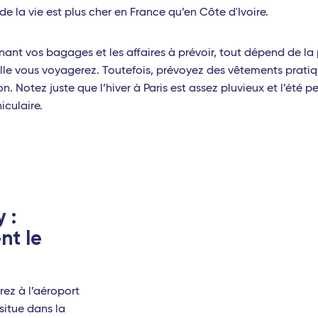
de la vie est plus cher en France qu’en Côte d'Ivoire.
 Indien
Europe
t-Denis (La Réunion)
Milan Linate
ant vos bagages et les affaires à prévoir, tout dépend de la
lle vous voyagerez. Toutefois, prévoyez des vêtements pratiq
Louis (Île Maurice)
Naples
n. Notez juste que l’hiver à Paris est assez pluvieux et l’été p
iculaire.
nanarivo (Madagascar)
Rome Fiumicino
udzi (Mayotte)
es
te-à-Pitre (Guadeloupe)
 :
-de-France (Martinique)
nt le
t-Barthélemy
Saintes (Guadeloupe)
rez à l’aéroport
e-Galante (Guadeloupe)
 situe dans la