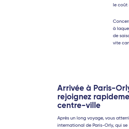
le coût 
Océan
Sain
Concern
à laque
Port-
de saiso
vite can
Anta
Dzao
Antill
Poin
Arrivée à Paris-Orly
Fort
rejoignez rapideme
Sain
centre-ville
Les 
Après un long voyage, vous atterri
Mari
international de Paris-Orly, qui se