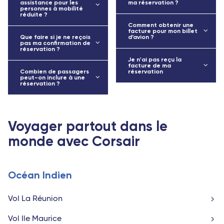
assistance pour les
ma réservation ?
personnes à mobilité
réduite ?
Comment obtenir une
facture pour mon billet
Que faire si je ne reçois
d’avion ?
pas ma confirmation de
réservation ?
Je n'ai pas reçu la
facture de ma
Combien de passagers
réservation
peut-on inclure à une
réservation ?
Voyager partout dans le
monde avec Corsair
Océan Indien
Vol La Réunion
Vol Ile Maurice