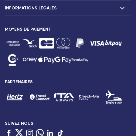
Réclamations
INFORMATIONS LÉGALES
Présentation
Agences Corsair
Notre flotte
Communiqués de presse
MOYENS DE PAIEMENT
Mentions légales
Conditions tarifaires
Droits des passagers
Conditions générales de vente
Avis de confidentialité
Plan du site
PARTENAIRES
Déclaration d’accessibilité : Partiellement conforme
SUIVEZ NOUS