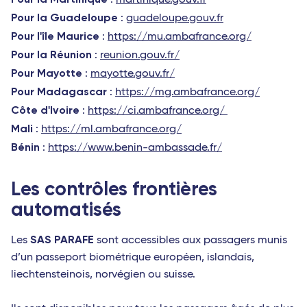
:
martinique.gouv.fr
Pour la Guadeloupe
:
guadeloupe.gouv.fr
Pour l'île Maurice
:
https://mu.ambafrance.org/
Pour la Réunion
:
reunion.gouv.fr/
Pour Mayotte
:
mayotte.gouv.fr/
Pour Madagascar
:
https://mg.ambafrance.org/
Côte d'Ivoire
:
https://ci.ambafrance.org/
Mali
:
https://ml.ambafrance.org/
Bénin
:
https://www.benin-ambassade.fr/
Les contrôles frontières
automatisés
SAS PARAFE
Les
sont accessibles aux passagers munis
d’un passeport biométrique européen, islandais,
liechtensteinois, norvégien ou suisse.