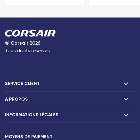
©
Corsair
2026
Tous droits réservés
SERVICE CLIENT
A PROPOS
F.A.Q et contacts
Réclamations
INFORMATIONS LÉGALES
Présentation
Agences Corsair
Notre flotte
Communiqués de presse
MOYENS DE PAIEMENT