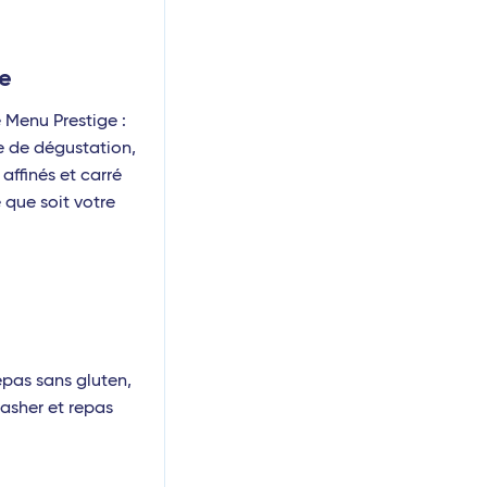
ve
 Menu Prestige :
e de dégustation,
ffinés et carré
 que soit votre
epas sans gluten,
casher et repas