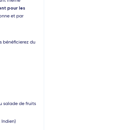
vant même
nt pour les
sonne et par
s bénéficierez du
u salade de fruits
 Indien)