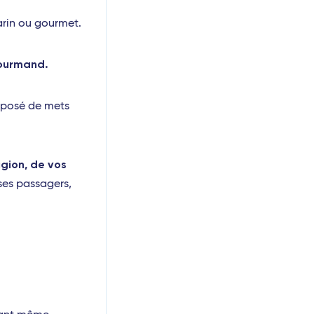
arin ou gourmet.
gourmand.
osé de mets
gion, de vos
ses passagers,