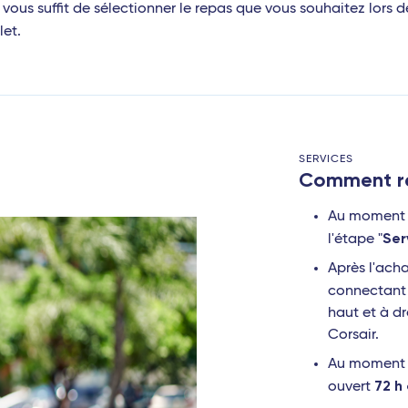
il vous suffit de sélectionner le repas que vous souhaitez lors d
let.
SERVICES
Comment ré
Au moment d
Ser
l'étape "
Après l'acha
connectant 
haut et à dr
Corsair.
Au moment d
72 h
ouvert