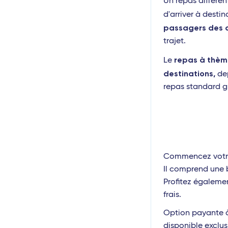
Un repas différ
d'arriver à desti
passagers des 
trajet.
repas à thè
Le
destinations,
de
repas standard gr
Commencez votre
Il comprend une b
Profitez égalemen
frais.
Option payante à 
disponible exclu