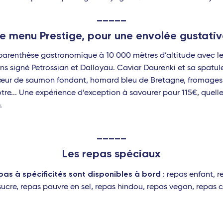
_____
e menu Prestige, pour une
envolée gustati
parenthèse gastronomique à 10 000 mètres d’altitude avec le
ns signé Petrossian et Dalloyau. Caviar Daurenki et sa spatul
cœur de saumon fondant, homard bleu de Bretagne, fromages a
re... Une expérience d’exception à savourer pour 115€, quelle
.
_____
Les repas spéciaux
pas à spécificités sont disponibles à bord
: repas enfant, r
ucre, repas pauvre en sel, repas hindou, repas vegan, repas 