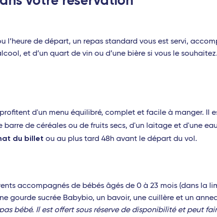
ans votre réservation
t ou l’heure de départ, un repas standard vous est servi, acco
lcool, et d’un quart de vin ou d’une bière si vous le souhaitez
) profitent d'un menu équilibré, complet et facile à manger. I
barre de céréales ou de fruits secs, d'un laitage et d'une ea
at du billet
ou au plus tard 48h avant le départ du vol.
rents accompagnés de bébés âgés de 0 à 23 mois (dans la limi
ne gourde sucrée Babybio, un bavoir, une cuillère et un annea
epas bébé. Il est offert sous réserve de disponibilité et peut fa