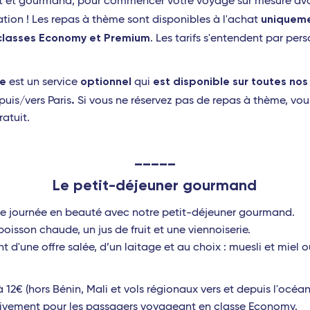
ent et gourmand, pour commencer votre voyage sur mesure a
uniqueme
nation ! Les repas à thème sont disponibles à l'achat
classes Economy et Premium
. Les tarifs s'entendent par per
me
optionnel
est disponible sur toutes nos
est un service
qui
.
puis/vers Paris
Si vous ne réservez pas de repas à thème, vou
atuit.
_____
Le petit-déjeuner
gourmand
 journée en beauté avec notre petit-déjeuner gourmand.
oisson chaude, un jus de fruit et une viennoiserie.
t d'une offre salée, d’un laitage et au choix : muesli et miel o
12€ (hors Bénin, Mali et vols régionaux vers et depuis l'océan
sivement pour les passagers voyageant en classe Economy.