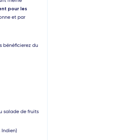
vant même
nt pour les
sonne et par
s bénéficierez du
u salade de fruits
 Indien)