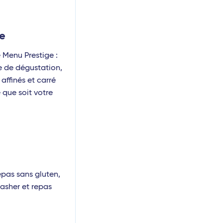
ve
 Menu Prestige :
e de dégustation,
ffinés et carré
 que soit votre
epas sans gluten,
casher et repas