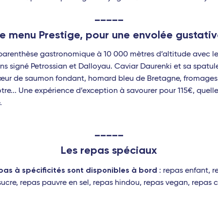
_____
e menu Prestige, pour une
envolée gustati
parenthèse gastronomique à 10 000 mètres d’altitude avec le
ns signé Petrossian et Dalloyau. Caviar Daurenki et sa spatul
cœur de saumon fondant, homard bleu de Bretagne, fromages a
re... Une expérience d’exception à savourer pour 115€, quelle
.
_____
Les repas spéciaux
pas à spécificités sont disponibles à bord
: repas enfant, r
ucre, repas pauvre en sel, repas hindou, repas vegan, repas 