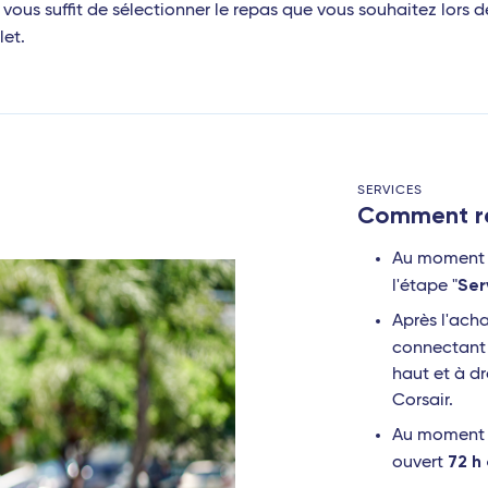
il vous suffit de sélectionner le repas que vous souhaitez lors d
let.
SERVICES
Comment ré
Au moment d
Ser
l'étape "
Après l'acha
connectant 
haut et à dr
Corsair.
Au moment d
72 h
ouvert