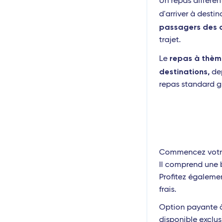
Un repas différ
d'arriver à desti
passagers des 
trajet.
repas à thè
Le
destinations,
de
repas standard gr
Commencez votre
Il comprend une b
Profitez égalemen
frais.
Option payante à 
disponible exclu