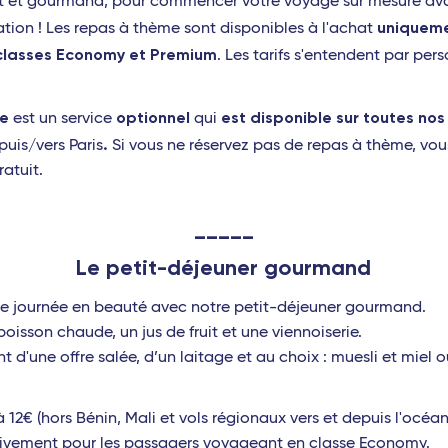
ent et gourmand, pour commencer votre voyage sur mesure a
uniqueme
nation ! Les repas à thème sont disponibles à l'achat
classes Economy et Premium
. Les tarifs s'entendent par per
me
optionnel
est disponible sur toutes nos
est un service
qui
.
puis/vers Paris
Si vous ne réservez pas de repas à thème, vou
atuit.
_____
Le petit-déjeuner
gourmand
 journée en beauté avec notre petit-déjeuner gourmand.
oisson chaude, un jus de fruit et une viennoiserie.
t d'une offre salée, d’un laitage et au choix : muesli et miel o
12€ (hors Bénin, Mali et vols régionaux vers et depuis l'océan
sivement pour les passagers voyageant en classe Economy.