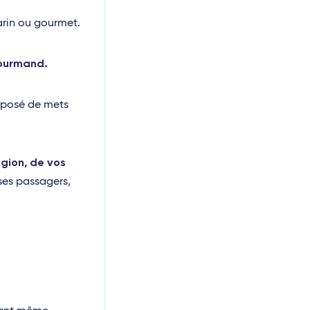
arin ou gourmet.
gourmand.
osé de mets
gion, de vos
ses passagers,