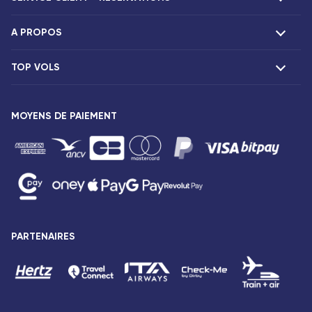
A PROPOS
F.A.Q et contacts
Réclamations
TOP VOLS
Présentation
Agences Corsair
Notre flotte
Offres spéciales
Vols Paris Fort-de-France
Espace presse
MOYENS DE PAIEMENT
Destinations
Vols Paris Pointe-à-Pitre
Mentions légales
Vols Paris Saint-Denis
Conditions tarifaires
Vols Paris Port-Louis
Droits des passagers
Vols Paris Dzaoudzi
Conditions générales de vente
Vols Paris Antananarivo
Avis de confidentialité
Vols Paris Abidjan
Plan du site
PARTENAIRES
Vols Paris Bamako
Accessibilité : partiellement conforme
Vols Paris Cotonou
Gestion des cookies