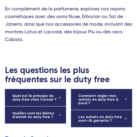
En complément de la parfumerie, explorez nos rayons
cosmétiques avec des soins Nuxe, Erborian ou Sol de
Janeiro, ainsi que nos accessoires de mode, incluant des
montres Lotus et Lacoste, des bijoux Piu ou des sacs
Cabaia.
Les questions les plus
fréquentes sur le duty free
Quel est le principe du
Comment régler mes
duty free chez Corsair ?
achats en duty free à
bord ?
Quelles sont les limites
d'achat en duty free ?
Les achats en duty free
sont-ils garantis ?