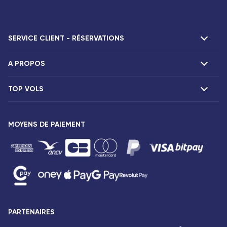
SERVICE CLIENT - RÉSERVATIONS
A PROPOS
F.A.Q et contacts
Réclamations
TOP VOLS
Présentation
Agences Corsair
Notre flotte
Offres spéciales
Vols Paris Fort-de-France
Espace presse
MOYENS DE PAIEMENT
Destinations
Vols Paris Pointe-à-Pitre
Mentions légales
Vols Paris Saint-Denis
Conditions tarifaires
Vols Paris Port-Louis
Droits des passagers
Vols Paris Dzaoudzi
Conditions générales de vente
Vols Paris Antananarivo
Avis de confidentialité
Vols Paris Abidjan
Plan du site
PARTENAIRES
Vols Paris Bamako
Accessibilité : partiellement conforme