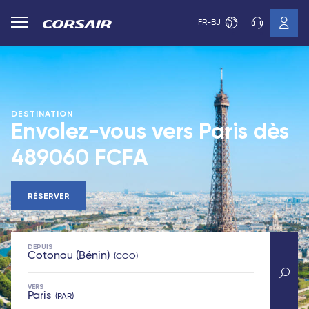
FR-BJ
DESTINATION
Envolez-vous vers Paris dès
489060 FCFA
RÉSERVER
DEPUIS
Cotonou (Bénin)
COO
VERS
Paris
PAR