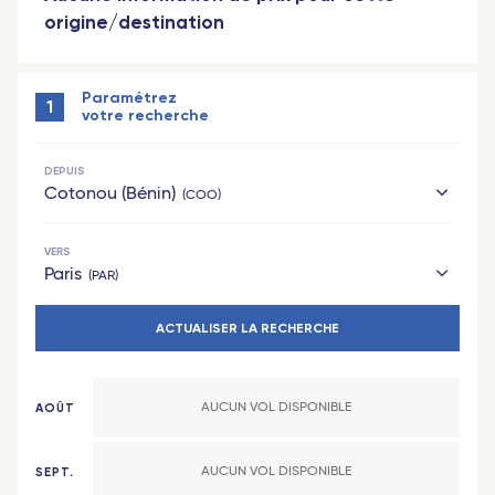
origine/destination
Paramétrez
1
votre recherche
DEPUIS
Cotonou (Bénin)
COO
VERS
Hexagone
Paris
PAR
Paris
ACTUALISER LA RECHERCHE
Hexagone
Lyon
Paris
Nantes
AOÛT
AUCUN VOL DISPONIBLE
Lyon
Marseille
Nantes
Bordeaux
SEPT.
AUCUN VOL DISPONIBLE