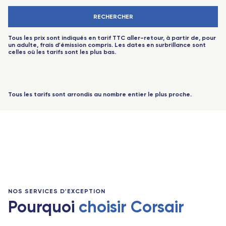
-
+
Adulte
(18 ans+)
Avignon - TGV
Saint-Pierre-des-Corps (Tours) - TGV
RECHERCHER
-
+
Enfant
(2-11 ans)
JUIN
AUCUN VOL DISPONIBLE
Lorraine - TGV
Aix-en-Provence - TGV
Tous les prix sont indiqués en tarif TTC aller-retour, à partir de, pour
-
+
Bébé
(-2 ans)
un adulte, frais d'émission compris. Les dates en surbrillance sont
Lyon Part-Dieu - TGV
Valence - TGV
celles où les tarifs sont les plus bas.
JUIL.
AUCUN VOL DISPONIBLE
-
+
Sénior
(60 ans+)
Strasbourg - TGV
Bordeaux Saint-Jean - TGV
-
+
Jeune
(12-17 ans)
Saint-Pierre-des-Corps (Tours) - TGV
Rennes - TGV
Tous les tarifs sont arrondis au nombre entier le plus proche.
-
+
Jeune
Poitiers - TGV
(18-25 ans)
Toulouse - Travel Connect
Reims Champagne-Ardenne - TGV
-
+
Étudiant
Biarritz - Travel Connect
(sur justificatif)
0 voyageurs
Lille Europe - TGV
Nantes - TGV
Angers Saint-Laud - TGV
Marseille - TGV
Nantes - TGV
Nîmes Pont du Gard - TGV
NOS SERVICES D'EXCEPTION
Pourquoi
choisir Corsair
Océan Indien
Montpellier - Travel Connect
Saint-Denis (La Réunion)
Avignon - TGV