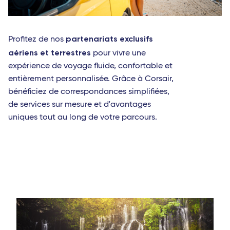
Fort-de-France (Martinique)
Saint-Barthélemy
partenariats exclusifs
Profitez de nos
Marie-Galante (Guadeloupe)
aériens et terrestres
pour vivre une
Afrique
expérience de voyage fluide, confortable et
entièrement personnalisée. Grâce à Corsair,
Abidjan (Côte d'Ivoire)
bénéficiez de correspondances simplifiées,
Cotonou (Bénin)
de services sur mesure et d'avantages
uniques tout au long de votre parcours.
Bamako (Mali)
Europe
Milan Linate
Reggio de Calabre
Naples
Lamezia Terme