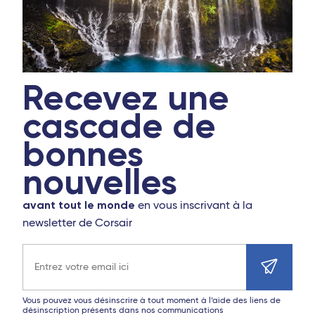
Cagliari
Palerme
Bruxelles - TGV
Recevez une
Bari
cascade de
Rome Fiumicino
bonnes
Catane
nouvelles
Brindisi
avant tout le monde
en vous inscrivant à la
newsletter de Corsair
Adresse e-mail
Vous pouvez vous désinscrire à tout moment à l’aide des liens de
désinscription présents dans nos communications