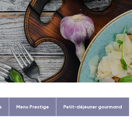
s
Menu Prestige
Petit-déjeuner gourmand