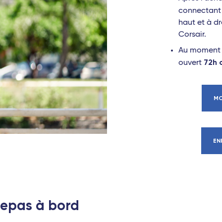
connectant
haut et à dr
Corsair.
Au moment d
72h 
ouvert
MO
EN
 repas à bord