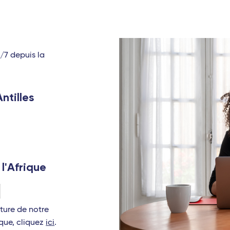
j/7 depuis la
ntilles
 l'Afrique
rture de notre
que, cliquez
ici
.