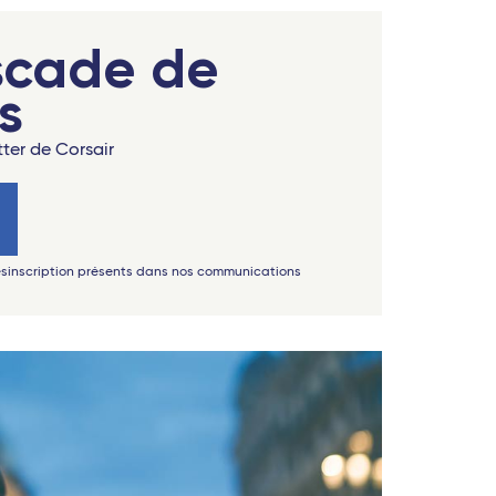
scade de
s
tter de Corsair
désinscription présents dans nos communications