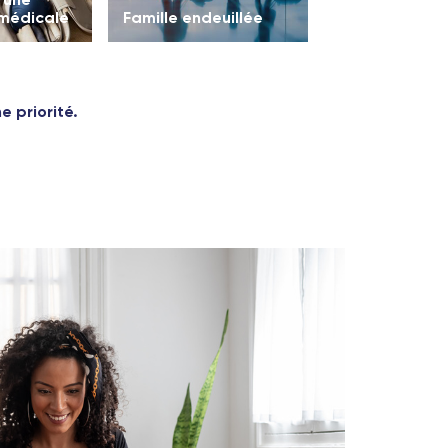
 médicale
Famille endeuillée
 priorité.