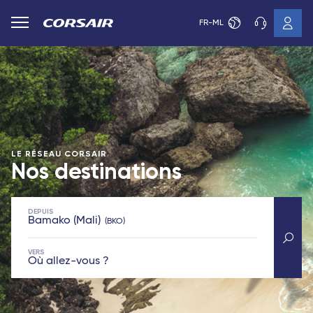
FR-ML
LE RÉSEAU CORSAIR
Nos destinations
DEPUIS
Bamako (Mali)
BKO
VERS
Où allez-vous ?