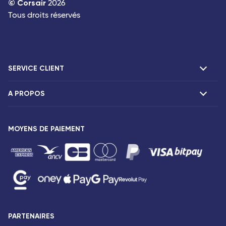
©
Corsair
2026
Tous droits réservés
SERVICE CLIENT
A PROPOS
F.A.Q et contacts
Réclamations
Présentation
Agences Corsair
MOYENS DE PAIEMENT
Notre flotte
Communiqués de presse
Mentions légales
Conditions tarifaires
Droits des passagers
Conditions générales de vente
PARTENAIRES
Avis de confidentialité