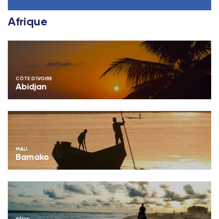
Afrique
CÔTE D'IVOIRE
Abidjan
MALI
Bamako