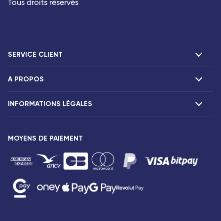
Tous droits réservés
SERVICE CLIENT
A PROPOS
F.A.Q et contacts
Réclamations
INFORMATIONS LÉGALES
Présentation
Agences Corsair
Notre flotte
Communiqués de presse
MOYENS DE PAIEMENT
Mentions légales
Conditions tarifaires
Droits des passagers
Conditions générales de vente
Avis de confidentialité
Plan du site