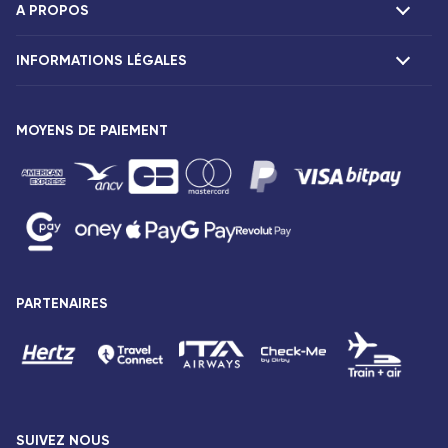
A PROPOS
F.A.Q et contacts
Réclamations
INFORMATIONS LÉGALES
Présentation
Agences Corsair
Notre flotte
Communiqués de presse
MOYENS DE PAIEMENT
Mentions légales
Conditions tarifaires
Droits des passagers
Conditions générales de vente
Avis de confidentialité
Plan du site
PARTENAIRES
Déclaration d’accessibilité : Partiellement conforme
SUIVEZ NOUS