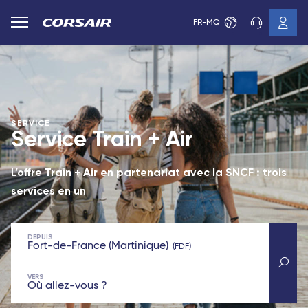
FR-MQ
SERVICE
Service Train + Air
L’offre Train + Air en partenariat avec la SNCF : trois
services en un
DEPUIS
Fort-de-France (Martinique)
FDF
VERS
Où allez-vous ?