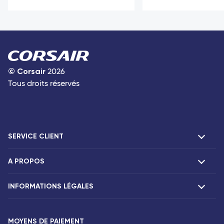
©
Corsair
2026
Tous droits réservés
SERVICE CLIENT
A PROPOS
F.A.Q et contacts
Réclamations
INFORMATIONS LÉGALES
Présentation
Agences Corsair
Notre flotte
Communiqués de presse
MOYENS DE PAIEMENT