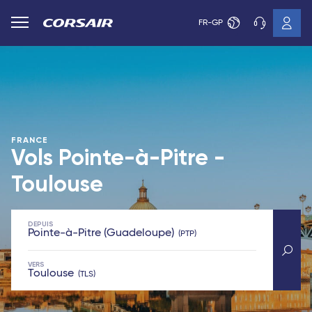
FR-GP
FRANCE
Vols Pointe-à-Pitre -
Toulouse
DEPUIS
Pointe-à-Pitre (Guadeloupe)
PTP
VERS
Toulouse
TLS