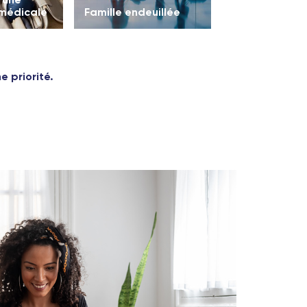
 médicale
Famille endeuillée
 priorité.