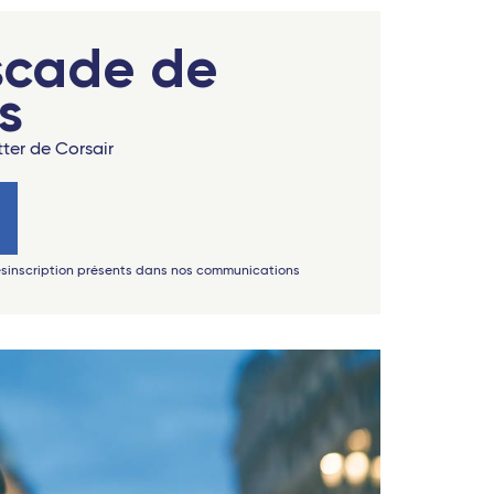
scade de
s
tter de Corsair
désinscription présents dans nos communications