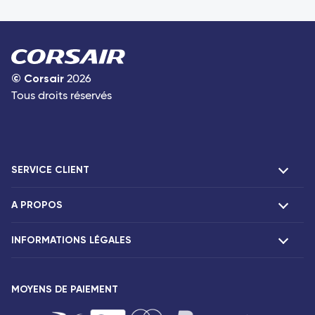
©
Corsair
2026
Tous droits réservés
SERVICE CLIENT
A PROPOS
F.A.Q et contacts
Réclamations
INFORMATIONS LÉGALES
Présentation
Agences Corsair
Notre flotte
Communiqués de presse
MOYENS DE PAIEMENT
Mentions légales