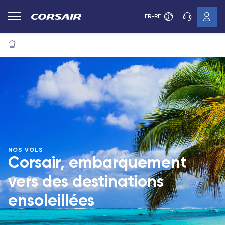
FR-RE
NOS VOLS
Corsair, embarquement
vers des destinations
ensoleillées