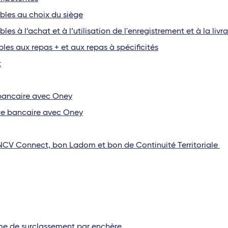
ables au choix du siège
les à l’achat et à l’utilisation de l'enregistrement et à la liv
bles aux repas + et aux repas à spécificités
t
e bancaire avec Oney
arte bancaire avec Oney
ANCV Connect, bon Ladom et bon de Continuité Territoriale
amme de surclassement par enchère