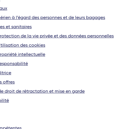
maux
 aérien à l’égard des personnes et de leurs bagages
es et sanitaires
: Protection de la vie privée et des données personnelles
 Utilisation des cookies
Propriété intellectuelle
 Responsabilité
itrice
s offres
de droit de rétractation et mise en garde
ilité
compétentes