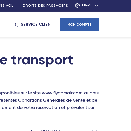
FR-RE
NS VOL
DROITS DES PASSAGERS
SERVICE CLIENT
MON COMPTE
e transport
ponibles sur le site
www.flycorsair.com
auprès
présentes Conditions Générales de Vente et de
 moment de votre réservation et prévalent sur