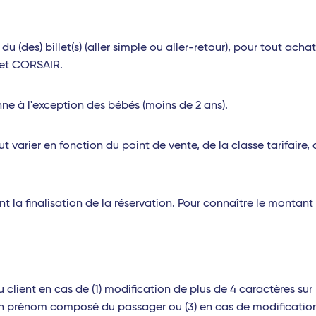
 du (des) billet(s) (aller simple ou aller-retour), pour tout ac
rnet CORSAIR.
nne à l'exception des bébés (moins de 2 ans).
t varier en fonction du point de vente, de la classe tarifaire,
a finalisation de la réservation. Pour connaître le montant d
u client en cas de (1) modification de plus de 4 caractères s
un prénom composé du passager ou (3) en cas de modification d