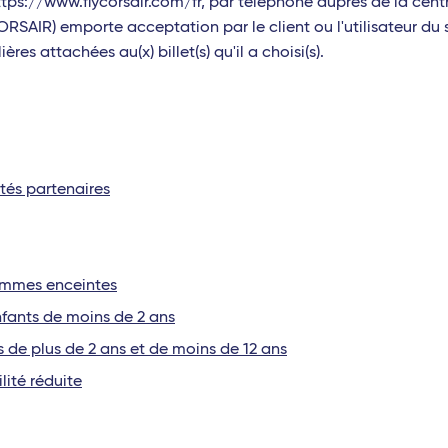
e https://www.flycorsair.com/fr, par téléphone auprès de la ce
SAIR) emporte acceptation par le client ou l'utilisateur du 
res attachées au(x) billet(s) qu'il a choisi(s).
étés partenaires
femmes enceintes
nfants de moins de 2 ans
s de plus de 2 ans et de moins de 12 ans
lité réduite
e