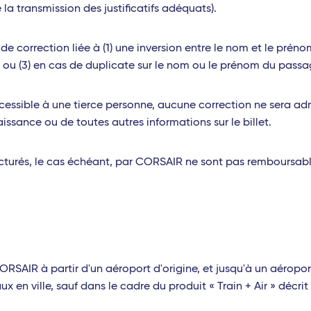
la transmission des justificatifs adéquats).
s de correction liée à (1) une inversion entre le nom et le prén
u (3) en cas de duplicate sur le nom ou le prénom du passa
n cessible à une tierce personne, aucune correction ne sera 
ssance ou de toutes autres informations sur le billet.
 facturés, le cas échéant, par CORSAIR ne sont pas remboursab
 CORSAIR à partir d'un aéroport d'origine, et jusqu'à un aéropo
 en ville, sauf dans le cadre du produit « Train + Air » décrit e