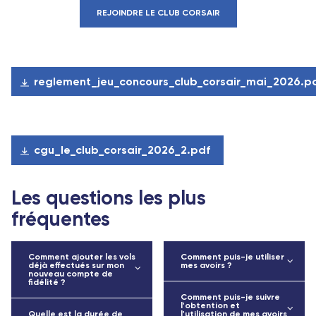
REJOINDRE LE CLUB CORSAIR
reglement_jeu_concours_club_corsair_mai_2026.p
cgu_le_club_corsair_2026_2.pdf
Les questions les plus
fréquentes
Comment ajouter les vols
Comment puis-je utiliser
déjà effectués sur mon
mes avoirs ?
nouveau compte de
fidélité ?
Comment puis-je suivre
l'obtention et
Quelle est la durée de
l'utilisation de mes avoirs