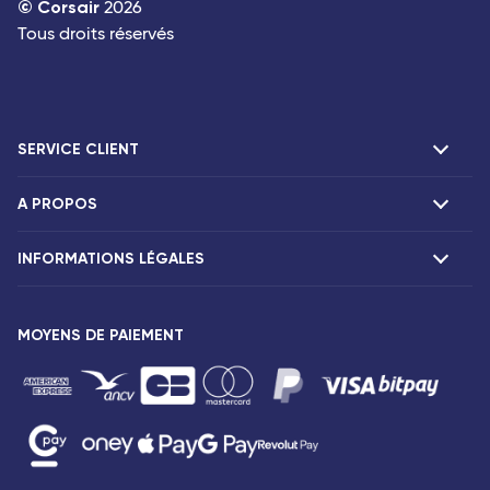
©
Corsair
2026
Tous droits réservés
SERVICE CLIENT
A PROPOS
F.A.Q et contacts
Réclamations
INFORMATIONS LÉGALES
Présentation
Agences Corsair
Notre flotte
Communiqués de presse
MOYENS DE PAIEMENT
Mentions légales
Conditions tarifaires
Droits des passagers
Conditions générales de vente
Avis de confidentialité