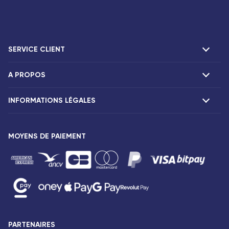
SERVICE CLIENT
A PROPOS
F.A.Q et contacts
Réclamations
INFORMATIONS LÉGALES
Présentation
Agences Corsair
Notre flotte
Communiqués de presse
MOYENS DE PAIEMENT
Mentions légales
Conditions tarifaires
Droits des passagers
Conditions générales de vente
Avis de confidentialité
Plan du site
PARTENAIRES