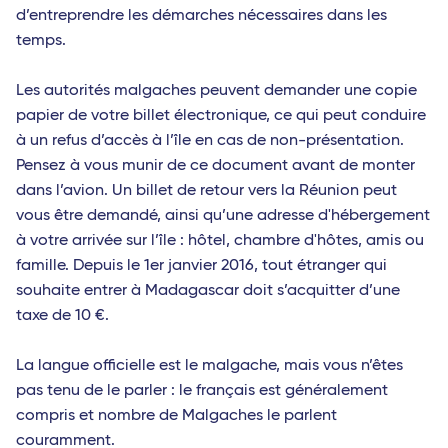
d’entreprendre les démarches nécessaires dans les
Palerme
Afrique
temps.
Reggio de Calabre
Abidjan (Côte d'Ivoire)
Les autorités malgaches peuvent demander une copie
Lamezia Terme
Cotonou (Bénin)
papier de votre billet électronique, ce qui peut conduire
à un refus d’accès à l’île en cas de non-présentation.
Brindisi
Bamako (Mali)
Pensez à vous munir de ce document avant de monter
Milan Linate
Europe
dans l’avion. Un billet de retour vers la Réunion peut
vous être demandé, ainsi qu’une adresse d'hébergement
Naples
Milan Linate
à votre arrivée sur l’île : hôtel, chambre d'hôtes, amis ou
Bari
famille. Depuis le 1er janvier 2016, tout étranger qui
Reggio de Calabre
souhaite entrer à Madagascar doit s’acquitter d’une
Catane
Naples
taxe de 10 €.
Rome Fiumicino
Lamezia Terme
La langue officielle est le malgache, mais vous n’êtes
Bruxelles - TGV
Cagliari
pas tenu de le parler : le français est généralement
compris et nombre de Malgaches le parlent
Palerme
couramment.