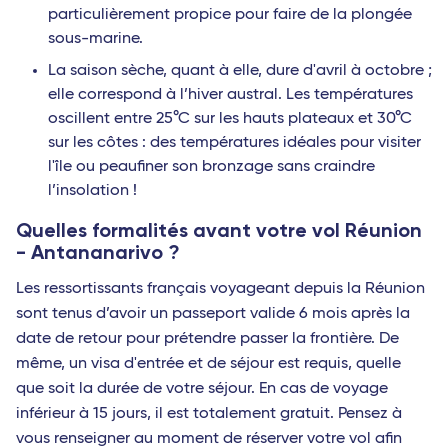
particulièrement propice pour faire de la plongée
Nantes - TGV
Strasbourg - TGV
sous-marine.
Océan Indien
Océan Indien
La saison sèche, quant à elle, dure d'avril à octobre ;
elle correspond à l’hiver austral. Les températures
Antananarivo (Madagascar)
Saint-Denis (La Réunion)
oscillent entre 25°C sur les hauts plateaux et 30°C
Dzaoudzi (Mayotte)
sur les côtes : des températures idéales pour visiter
Port-Louis (Île Maurice)
l'île ou peaufiner son bronzage sans craindre
Antilles
Antananarivo (Madagascar)
l’insolation !
Pointe-à-Pitre (Guadeloupe)
Dzaoudzi (Mayotte)
Quelles formalités avant votre vol Réunion
- Antananarivo ?
Fort-de-France (Martinique)
Antilles
Les ressortissants français voyageant depuis la Réunion
Afrique
Pointe-à-Pitre (Guadeloupe)
sont tenus d’avoir un passeport valide 6 mois après la
Abidjan (Côte d'Ivoire)
Fort-de-France (Martinique)
date de retour pour prétendre passer la frontière. De
même, un visa d'entrée et de séjour est requis, quelle
Cotonou (Bénin)
Saint-Barthélemy
que soit la durée de votre séjour. En cas de voyage
Bamako (Mali)
Les Saintes (Guadeloupe)
inférieur à 15 jours, il est totalement gratuit. Pensez à
vous renseigner au moment de réserver votre vol afin
Europe
Marie-Galante (Guadeloupe)