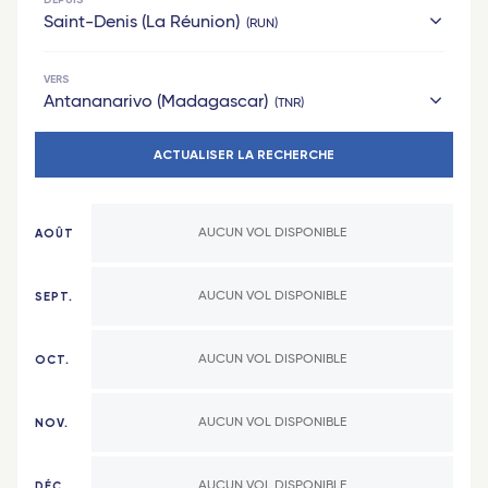
DEPUIS
Saint-Denis (La Réunion)
RUN
VERS
Hexagone
Antananarivo (Madagascar)
TNR
Paris
ACTUALISER LA RECHERCHE
Hexagone
Lyon
Paris
Nantes
AOÛT
AUCUN VOL DISPONIBLE
Nantes
Toulouse
Lyon
Marseille
SEPT.
AUCUN VOL DISPONIBLE
Toulouse
Bordeaux
OCT.
AUCUN VOL DISPONIBLE
Bordeaux
Nîmes - TGV
Marseille
Lyon Part-Dieu - TGV
NOV.
AUCUN VOL DISPONIBLE
Nîmes - TGV
Grenoble - TGV
DÉC.
AUCUN VOL DISPONIBLE