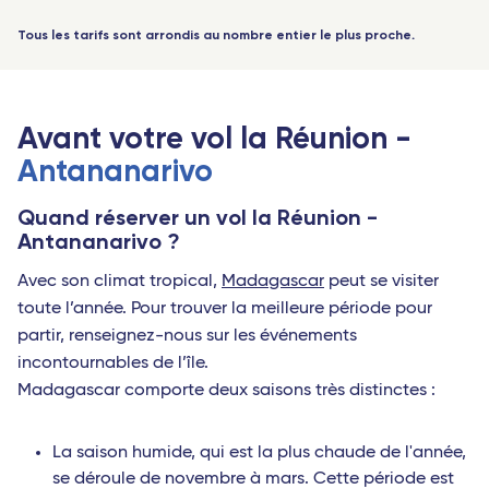
-
+
Jeune
(12-17 ans)
Avignon - TGV
Bordeaux Saint-Jean - TGV
Tous les tarifs sont arrondis au nombre entier le plus proche.
-
+
Jeune
Lorraine - TGV
(18-25 ans)
Rennes - TGV
Lyon Part-Dieu - TGV
-
+
Étudiant
Toulouse - Travel Connect
(sur justificatif)
Avant votre vol la Réunion -
0 voyageurs
Marseille - TGV
Biarritz - Travel Connect
Antananarivo
Montpellier - TGV
Nantes - TGV
Quand réserver un vol la Réunion -
Poitiers - TGV
Marseille - TGV
Antananarivo ?
Reims Champagne-Ardenne - TGV
Nîmes Pont du Gard - TGV
Avec son climat tropical,
Madagascar
peut se visiter
toute l’année. Pour trouver la meilleure période pour
Valence - TGV
Montpellier - Travel Connect
partir, renseignez-nous sur les événements
Strasbourg - TGV
Avignon - TGV
incontournables de l’île.
Madagascar comporte deux saisons très distinctes :
Lille Europe - TGV
Perpignan - Travel Connect
Angers Saint-Laud - TGV
Le Mans - TGV
La saison humide, qui est la plus chaude de l'année,
Aix-en-Provence - TGV
se déroule de novembre à mars. Cette période est
Toulon - Travel Connect