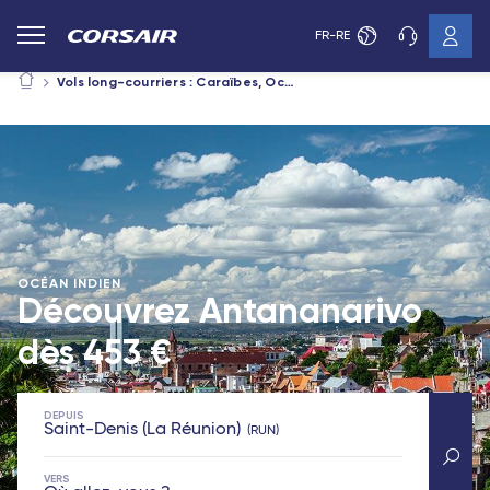
FR-RE
Vols long-courriers : Caraïbes, Océan Indien, Afrique
OCÉAN INDIEN
Découvrez Antananarivo
dès
453 €
DEPUIS
Saint-Denis (La Réunion)
RUN
VERS