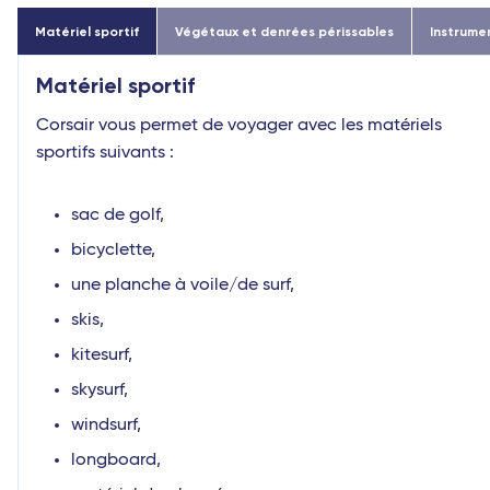
Matériel sportif
Végétaux et denrées périssables
Instrume
Matériel sportif
Corsair vous permet de voyager avec les matériels
sportifs suivants :
sac de golf,
bicyclette,
une planche à voile/de surf,
skis,
kitesurf,
skysurf,
windsurf,
longboard,