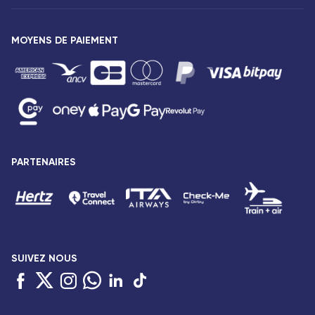
Notre flotte
Offres spéciales
Vols Paris Fort-de-France
Espace presse
MOYENS DE PAIEMENT
Destinations
Vols Paris Pointe-à-Pitre
Mentions légales
Vols Paris Saint-Denis
Conditions tarifaires
Vols Paris Port-Louis
Droits des passagers
Vols Paris Dzaoudzi
Conditions générales de vente
Vols Paris Antananarivo
Avis de confidentialité
Vols Paris Abidjan
Plan du site
PARTENAIRES
Vols Paris Bamako
Accessibilité : partiellement conforme
Vols Paris Cotonou
Gestion des cookies
SUIVEZ NOUS