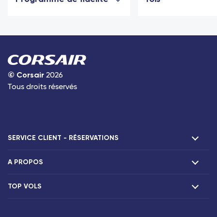
©
Corsair
2026
Tous droits réservés
SERVICE CLIENT - RÉSERVATIONS
A PROPOS
F.A.Q et contacts
Réclamations
TOP VOLS
Présentation
Agences Corsair
Notre flotte
Offres spéciales
Vols Paris Fort-de-France
Espace presse