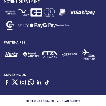
MOYENS DE PAIEMENT
Destinations
Vols Paris Pointe-à-Pitre
Mentions légales
Vols Paris Saint-Denis
Conditions tarifaires
Vols Paris Port-Louis
Droits des passagers
Vols Paris Dzaoudzi
Conditions générales de vente
Vols Paris Antananarivo
Avis de confidentialité
Vols Paris Abidjan
Plan du site
PARTENAIRES
Vols Paris Bamako
Accessibilité : partiellement conforme
Vols Paris Cotonou
Gestion des cookies
SUIVEZ NOUS
MENTIONS LÉGALES
PLAN DU SITE