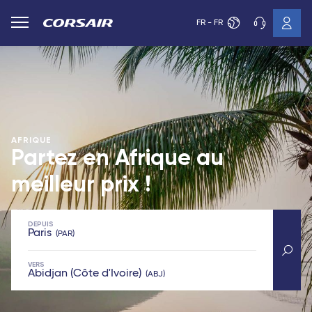
FR - FR
AFRIQUE
Partez en Afrique au
meilleur prix !
DEPUIS
Paris
PAR
VERS
Abidjan (Côte d'Ivoire)
ABJ