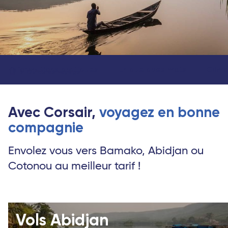
Informations pratiques
En quelques mots
Clima
Guide de voyage
Avec Corsair,
voyagez en bonne
compagnie
Envolez vous vers Bamako, Abidjan ou
Cotonou au meilleur tarif !
Vols Abidjan