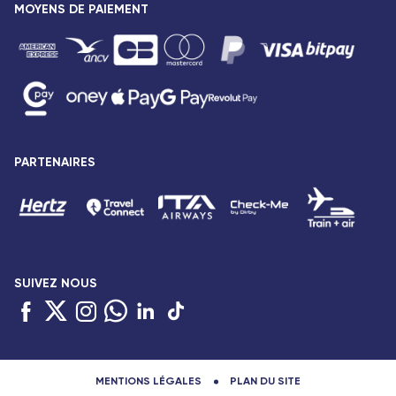
Espace presse
MOYENS DE PAIEMENT
Destinations
Vols Paris Pointe-à-Pitre
Mentions légales
Vols Paris Saint-Denis
Conditions tarifaires
Vols Paris Port-Louis
Droits des passagers
Vols Paris Dzaoudzi
Conditions générales de vente
Vols Paris Antananarivo
Avis de confidentialité
Vols Paris Abidjan
Plan du site
PARTENAIRES
Vols Paris Bamako
Accessibilité : partiellement conforme
Vols Paris Cotonou
Gestion des cookies
SUIVEZ NOUS
MENTIONS LÉGALES
PLAN DU SITE