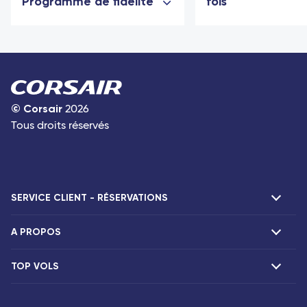
Programme de fidélité
fois
©
Corsair
2026
Tous droits réservés
SERVICE CLIENT - RÉSERVATIONS
A PROPOS
F.A.Q et contacts
Réclamations
TOP VOLS
Présentation
Agences Corsair
Notre flotte
Offres spéciales
Vols Paris Fort-de-France