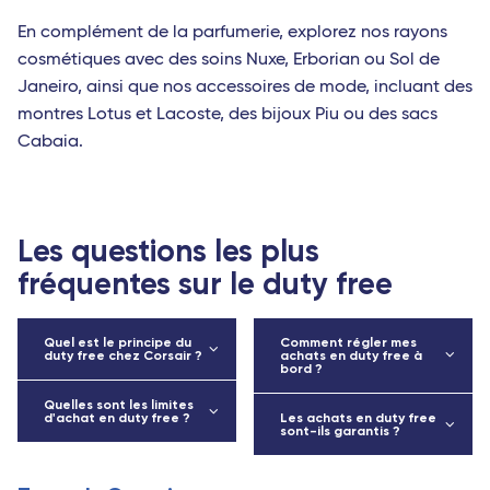
En complément de la parfumerie, explorez nos rayons
cosmétiques avec des soins Nuxe, Erborian ou Sol de
Janeiro, ainsi que nos accessoires de mode, incluant des
montres Lotus et Lacoste, des bijoux Piu ou des sacs
Cabaia.
Les questions les plus
fréquentes sur le duty free
Quel est le principe du
Comment régler mes
duty free chez Corsair ?
achats en duty free à
bord ?
Quelles sont les limites
d'achat en duty free ?
Les achats en duty free
sont-ils garantis ?