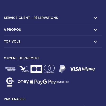
SERVICE CLIENT - RÉSERVATIONS
A PROPOS
F.A.Q et contacts
Réclamations
TOP VOLS
Présentation
Agences Corsair
Notre flotte
Offres spéciales
Vols Paris Fort-de-France
Espace presse
MOYENS DE PAIEMENT
Destinations
Vols Paris Pointe-à-Pitre
Mentions légales
Vols Paris Saint-Denis
Conditions tarifaires
Vols Paris Port-Louis
Droits des passagers
Vols Paris Dzaoudzi
Conditions générales de vente
Vols Paris Antananarivo
Avis de confidentialité
Vols Paris Abidjan
Plan du site
PARTENAIRES
Vols Paris Bamako
Accessibilité : partiellement conforme