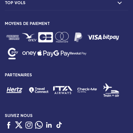
TOP VOLS
Présentation
Agences Corsair
Notre flotte
Offres spéciales
Vols Paris Fort-de-France
Espace presse
MOYENS DE PAIEMENT
Destinations
Vols Paris Pointe-à-Pitre
Mentions légales
Vols Paris Saint-Denis
Conditions tarifaires
Vols Paris Port-Louis
Droits des passagers
Vols Paris Dzaoudzi
Conditions générales de vente
Vols Paris Antananarivo
Avis de confidentialité
Vols Paris Abidjan
Plan du site
PARTENAIRES
Vols Paris Bamako
Accessibilité : partiellement conforme
Vols Paris Cotonou
Gestion des cookies
SUIVEZ NOUS