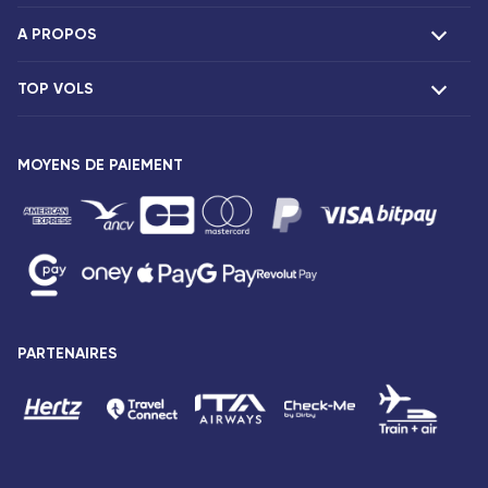
A PROPOS
F.A.Q et contacts
Réclamations
TOP VOLS
Présentation
Agences Corsair
Notre flotte
Offres spéciales
Vols Paris Fort-de-France
Espace presse
MOYENS DE PAIEMENT
Destinations
Vols Paris Pointe-à-Pitre
Mentions légales
Vols Paris Saint-Denis
Conditions tarifaires
Vols Paris Port-Louis
Droits des passagers
Vols Paris Dzaoudzi
Conditions générales de vente
Vols Paris Antananarivo
Avis de confidentialité
Vols Paris Abidjan
Plan du site
PARTENAIRES
Vols Paris Bamako
Accessibilité : partiellement conforme
Vols Paris Cotonou
Gestion des cookies