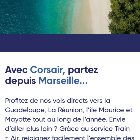
Vol Marseille - Saint-Denis de la Réunion
Vol Marseil
Vols long-courriers : Caraïbes, Océan Indien, Afrique
Avec
Corsair,
partez
depuis
Marseille...
Profitez de nos vols directs vers la
Guadeloupe, La Réunion, l’île Maurice et
Mayotte tout au long de l’année. Envie
d’aller plus loin ? Grâce au service Train
+ Air, rejoignez facilement l’ensemble des