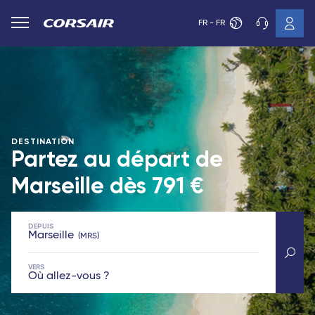
FR - FR
DESTINATION
Partez au départ de
Marseille dès
791 €
DEPUIS
Marseille
MRS
VERS
Où allez-vous ?