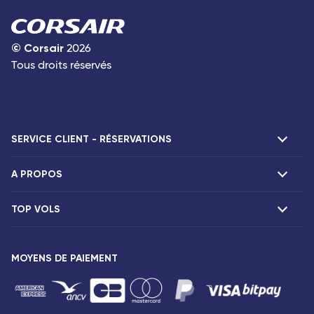
©
Corsair
2026
Tous droits réservés
SERVICE CLIENT - RÉSERVATIONS
A PROPOS
F.A.Q et contacts
Réclamations
TOP VOLS
Présentation
Agences Corsair
Notre flotte
Offres spéciales
Vols Paris Fort-de-France
Espace presse
MOYENS DE PAIEMENT
Destinations
Vols Paris Pointe-à-Pitre
Mentions légales
Vols Paris Saint-Denis
Conditions tarifaires
Vols Paris Port-Louis
Droits des passagers