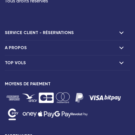
Tous droits réservés
SERVICE CLIENT - RÉSERVATIONS
A PROPOS
F.A.Q et contacts
Réclamations
TOP VOLS
Présentation
Agences Corsair
Notre flotte
Offres spéciales
Vols Paris Fort-de-France
Espace presse
MOYENS DE PAIEMENT
Destinations
Vols Paris Pointe-à-Pitre
Mentions légales
Vols Paris Saint-Denis
Conditions tarifaires
Vols Paris Port-Louis
Droits des passagers
Vols Paris Dzaoudzi
Conditions générales de vente
Vols Paris Antananarivo
Avis de confidentialité
Vols Paris Abidjan
Plan du site