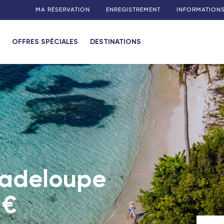
MA RÉSERVATION
ENREGISTREMENT
INFORMATION
OFFRES SPÉCIALES
DESTINATIONS
a Réunion)
 Maurice)
(Madagascar)
otte)
uadeloupe
 (Guadeloupe)
 €
 (Martinique)