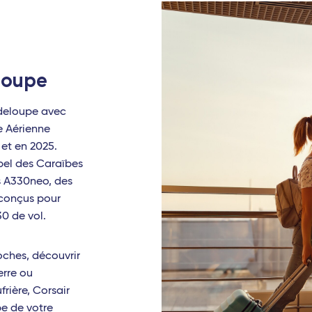
loupe
adeloupe avec
e Aérienne
 et en 2025.
ipel des Caraïbes
us A330neo, des
 conçus pour
30 de vol.
oches, découvrir
erre ou
frière, Corsair
e de votre