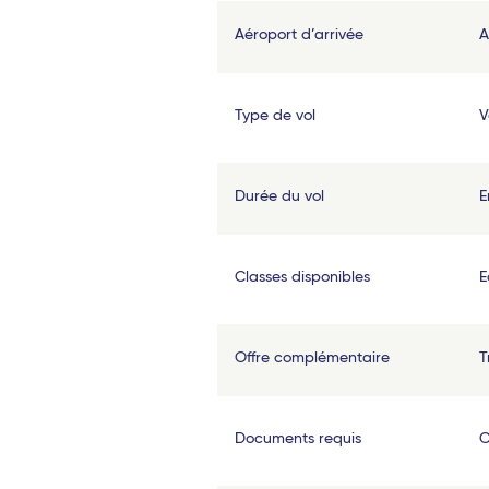
Fort-de-France (Martinique)
Aéroport d’arrivée
A
Saint-Barthélemy
Les Saintes (Guadeloupe)
Type de vol
V
Marie-Galante (Guadeloupe)
Afrique
Durée du vol
E
Abidjan (Côte d'Ivoire)
Classes disponibles
E
Cotonou (Bénin)
Bamako (Mali)
Offre complémentaire
T
Europe
Milan Linate
Documents requis
C
Reggio de Calabre