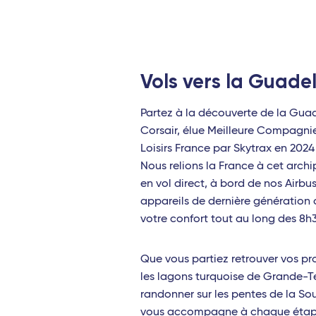
Aix-en-Provence - TGV
Valence - TGV
Vols vers la Guade
Bordeaux Saint-Jean - TGV
Rennes - TGV
Partez à la découverte de la Gu
Corsair, élue Meilleure Compagni
Toulouse - Travel Connect
Loisirs France par Skytrax en 2024
Nous relions la France à cet arch
Biarritz - Travel Connect
en vol direct, à bord de nos Airb
Nantes - TGV
appareils de dernière génération
votre confort tout au long des 8h
Marseille - TGV
Nîmes Pont du Gard - TGV
Que vous partiez retrouver vos pr
les lagons turquoise de Grande-T
Montpellier - Travel Connect
randonner sur les pentes de la Sou
Avignon - TGV
vous accompagne à chaque étap