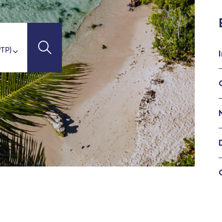
uadeloupe)
 (Guadeloupe)
emy
TI-DESTINATIONS
PTP
'Ivoire)
n)