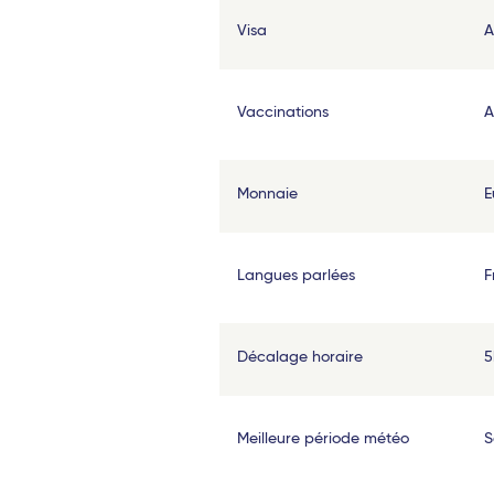
Naples
Visa
A
Lamezia Terme
Cagliari
Vaccinations
A
Palerme
Bruxelles - TGV
Monnaie
E
Bari
Langues parlées
F
Rome Fiumicino
Catane
Décalage horaire
5
Brindisi
Meilleure période météo
S