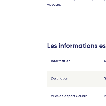
voyage.
Perpignan - Travel Connect
Le Mans - TGV
Toulon - Travel Connect
Strasbourg - TGV
Les informations es
Océan Indien
Saint-Denis (La Réunion)
Information
D
Port-Louis (Île Maurice)
Antananarivo (Madagascar)
Destination
G
Dzaoudzi (Mayotte)
Antilles
Villes de départ Corsair
P
Pointe-à-Pitre (Guadeloupe)