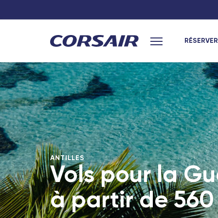
RÉSERVER
Menu principal
Hexagone
Océan Indien
Paris
Saint-Denis (L
Lyon
Port-Louis (Île
Nantes
Antananarivo 
Toulouse
Dzaoudzi (May
ANTILLES
Antilles
Marseille
Vols pour la G
Bordeaux
Pointe-à-Pitre
à partir de
560
Nîmes - TGV
Fort-de-France