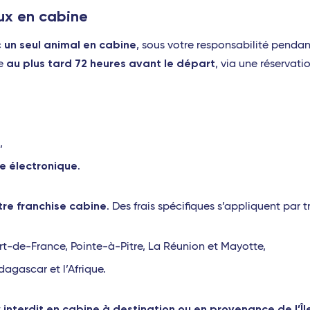
ux en cabine
un seul animal en cabine
c
, sous votre responsabilité pendan
au plus tard 72 heures avant le départ
ée
, via une réservati
s
,
ce électronique
.
tre franchise cabine
. Des frais spécifiques s’appliquent par tr
Fort-de-France, Pointe-à-Pitre, La Réunion et Mayotte,
dagascar et l’Afrique.
interdit en cabine à destination ou en provenance de l’Î