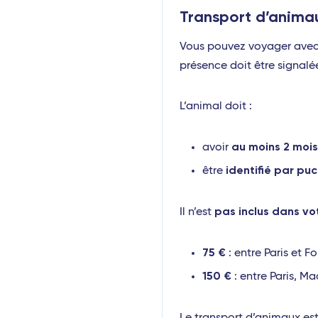
Transport d’anima
Fort-de-France (Martinique)
Vous pouvez voyager ave
Saint-Barthélemy
présence doit être signal
Les Saintes (Guadeloupe)
L’animal doit :
Marie-Galante (Guadeloupe)
Afrique
au moins 2 moi
avoir
identifié par pu
Abidjan (Côte d'Ivoire)
être
Cotonou (Bénin)
pas inclus dans vo
Il n’est
Bamako (Mali)
75 €
Europe
: entre Paris et 
150 €
: entre Paris, Ma
Milan Linate
Reggio de Calabre