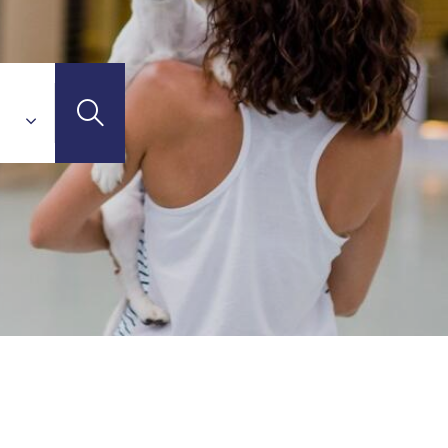
uadeloupe)
 (Guadeloupe)
emy
TI-DESTINATIONS
'Ivoire)
n)