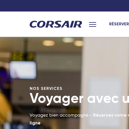
RÉSERVER
Menu principal
Hexagone
Océan Indien
Paris
Saint-Denis (L
Lyon
Port-Louis (Île
Nantes
Antananarivo 
NOS SERVICES
Toulouse
Dzaoudzi (May
Voyager avec 
Antilles
Marseille
Bordeaux
Pointe-à-Pitre
Réservez votre 
Voyagez bien accompagné -
ligne
Nîmes - TGV
Fort-de-France