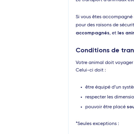
Le transport d’animaux es
Naples
Si vous êtes accompagné d
Lamezia Terme
pour des raisons de sécuri
accompagnés
les an
Cagliari
, et
Palerme
Conditions de tra
Bruxelles - TGV
Votre animal doit voyage
Bari
Celui-ci doit :
Rome Fiumicino
être équipé d’un systè
Catane
respecter les dimensi
Brindisi
so
pouvoir être placé
*Seules exceptions :