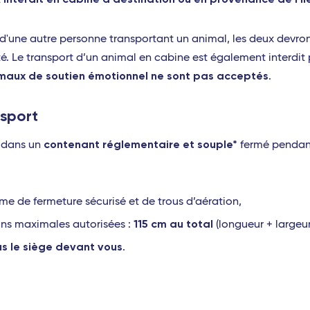
t
'une autre personne transportant un animal, les deux devron
té. Le transport d’un animal en cabine est également interdit
imaux de soutien émotionnel ne sont pas acceptés
.
nsport
contenant réglementaire et souple*
r dans un
fermé pendant
me de fermeture sécurisé et de trous d’aération,
115 cm au total
ons maximales autorisées :
(longueur + largeur
us le siège devant vous
.