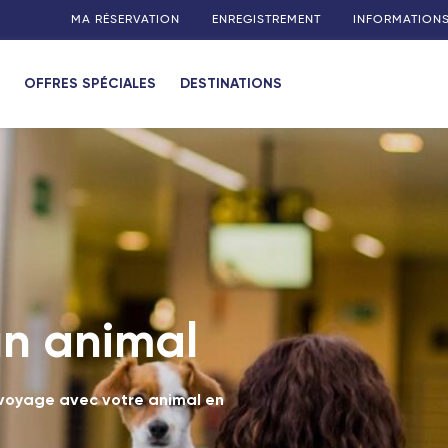
MA RÉSERVATION
ENREGISTREMENT
INFORMATION
OFFRES SPÉCIALES
DESTINATIONS
a Réunion)
 Maurice)
(Madagascar)
otte)
un animal
 (Guadeloupe)
voyage avec votre animal en
 (Martinique)