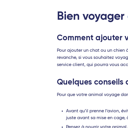
Saint-Pierre-des-Corps (Tours) - TGV
Bien voyager
Aix-en-Provence - TGV
Valence - TGV
Comment ajouter v
Bordeaux Saint-Jean - TGV
Rennes - TGV
Pour ajouter un chat ou un chien à
revanche, si vous souhaitez voyage
Toulouse - Travel Connect
service client, qui pourra vous ac
Biarritz - Travel Connect
Quelques conseils 
Nantes - TGV
Pour que votre animal voyage dans 
Marseille - TGV
Nîmes Pont du Gard - TGV
Avant qu’il prenne l’avion, évi
juste avant sa mise en cage,
Montpellier - Travel Connect
Pensez à nourrir votre animal