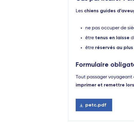
chiens guides d’aveu
Les
ne pas occuper de siè
tenus en laisse
être
du
réservés au plus
être
Formulaire obligat
Tout passager voyageant a
imprimer et remettre lor
petc.pdf