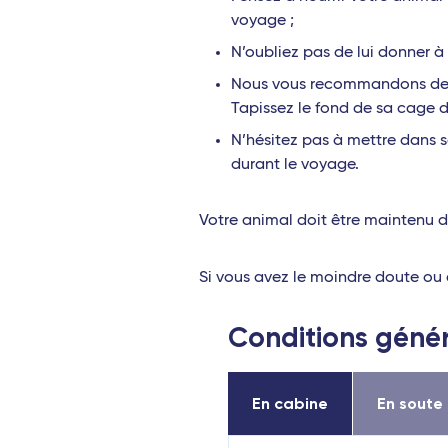
Avignon - TGV
voyage ;
Perpignan - Travel Connect
N’oubliez pas de lui donner à 
Nous vous recommandons de ne
Le Mans - TGV
Tapissez le fond de sa cage 
Toulon - Travel Connect
N’hésitez pas à mettre dans s
durant le voyage.
Strasbourg - TGV
Océan Indien
Votre animal doit être maintenu d
Saint-Denis (La Réunion)
Si vous avez le moindre doute ou 
Port-Louis (Île Maurice)
Antananarivo (Madagascar)
Conditions génér
Dzaoudzi (Mayotte)
En cabine
En soute
Antilles
Pointe-à-Pitre (Guadeloupe)