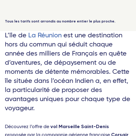
-
+
Sénior
(60 ans+)
Valence - TGV
-
+
Jeune
(12-17 ans)
Bordeaux Saint-Jean - TGV
Tous les tarifs sont arrondis au nombre entier le plus proche.
-
+
Jeune
(18-25 ans)
Rennes - TGV
L’île de
La Réunion
est une destination
-
+
Étudiant
Toulouse - Travel Connect
(sur justificatif)
hors du commun qui séduit chaque
1 voyageurs
année des milliers de Français en quête
Biarritz - Travel Connect
d’aventures, de dépaysement ou de
Nantes - TGV
moments de détente mémorables. Cette
Marseille - TGV
île située dans l’océan Indien a, en effet,
Nîmes Pont du Gard - TGV
la particularité de proposer des
avantages uniques pour chaque type de
Montpellier - Travel Connect
voyageur.
Avignon - TGV
Perpignan - Travel Connect
vol Marseille Saint-Denis
Découvrez l’offre de
Le Mans - TGV
Corsair
proposée par la compagnie aérienne française