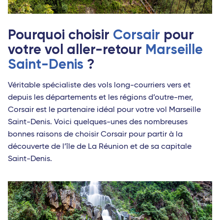
Palerme
Bruxelles - TGV
Pourquoi choisir
Corsair
pour
Bari
votre vol aller-retour
Marseille
Rome Fiumicino
Saint-Denis
?
Catane
Véritable spécialiste des vols long-courriers vers et
Brindisi
depuis les départements et les régions d’outre-mer,
Corsair est le partenaire idéal pour votre vol Marseille
Saint-Denis. Voici quelques-unes des nombreuses
bonnes raisons de choisir Corsair pour partir à la
découverte de l’île de La Réunion et de sa capitale
Saint-Denis.