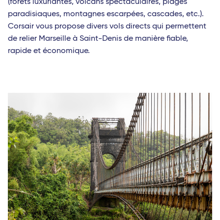
(forêts luxuriantes, volcans spectaculaires, plages
paradisiaques, montagnes escarpées, cascades, etc.).
Marie-Galante (Guadeloupe)
Corsair vous propose divers vols directs qui permettent
Afrique
de relier Marseille à Saint-Denis de manière fiable,
rapide et économique.
Abidjan (Côte d'Ivoire)
Cotonou (Bénin)
Bamako (Mali)
Europe
Milan Linate
Reggio de Calabre
Naples
Lamezia Terme
Cagliari