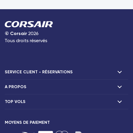
©
Corsair
2026
Tous droits réservés
SERVICE CLIENT - RÉSERVATIONS
A PROPOS
F.A.Q et contacts
Réclamations
TOP VOLS
Présentation
Agences Corsair
Notre flotte
Offres spéciales
Vols Paris Fort-de-France
Espace presse
MOYENS DE PAIEMENT
Destinations
Vols Paris Pointe-à-Pitre
Mentions légales