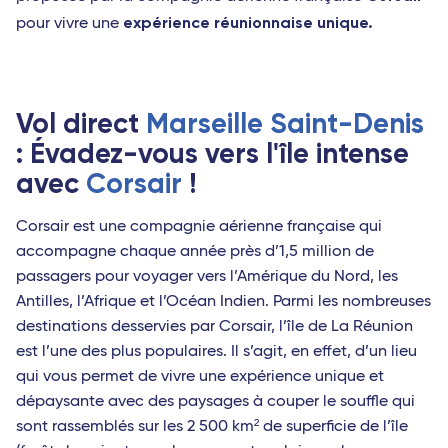
expérience réunionnaise unique.
pour vivre une
Toulon - Travel Connect
Strasbourg - TGV
Océan Indien
Vol direct
Marseille Saint-Denis
Saint-Denis (La Réunion)
: Évadez-vous vers l'île intense
avec
Corsair
!
Port-Louis (Île Maurice)
Antananarivo (Madagascar)
Corsair est une compagnie aérienne française qui
accompagne chaque année près d’1,5 million de
Dzaoudzi (Mayotte)
passagers pour voyager vers l’Amérique du Nord, les
Antilles
Antilles, l’Afrique et l’Océan Indien. Parmi les nombreuses
destinations desservies par Corsair, l’île de La Réunion
Pointe-à-Pitre (Guadeloupe)
est l’une des plus populaires. Il s’agit, en effet, d’un lieu
Fort-de-France (Martinique)
qui vous permet de vivre une expérience unique et
dépaysante avec des paysages à couper le souffle qui
Saint-Barthélemy
sont rassemblés sur les 2 500 km² de superficie de l’île
Les Saintes (Guadeloupe)