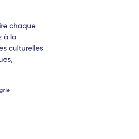
ire chaque
 à la
s culturelles
ues,
gnie