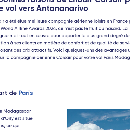
itz - Travel Connect
e vol vers Antananarivo
es - TGV
air a été élue meilleure compagnie aérienne loisirs en France 
eille - TGV
 World Airline Awards 2024, ce n’est pas le fruit du hasard. La
s Pont du Gard - TGV
ie met tout en œuvre pour apporter le plus grand degré de
ction à ses clients en matière de confort et de qualité de servi
pellier - Travel Connect
osant des prix attractifs. Voici quelques-uns des avantages 
sir la compagnie aérienne Corsair pour votre vol Paris Madag
non - TGV
ignan - Travel Connect
ans - TGV
art de
Paris
on - Travel Connect
sbourg - TGV
our Madagascar
 Indien
 d’Orly est situé
is, ce qui
t-Denis (La Réunion)