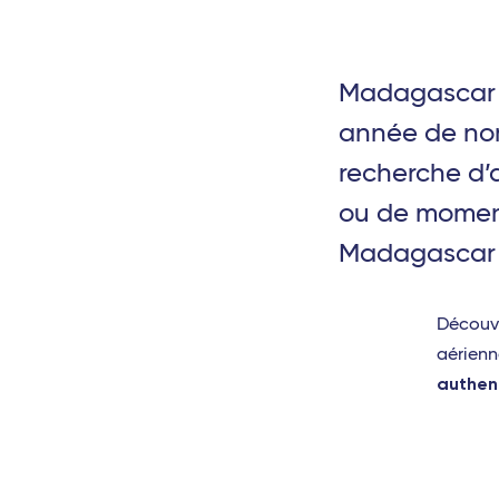
Aix-en-Provence - TGV
Valence - TGV
Madagascar e
année de nom
Bordeaux Saint-Jean - TGV
recherche d’a
Rennes - TGV
ou de moment
Toulouse - Travel Connect
Madagascar a
Biarritz - Travel Connect
Nantes - TGV
Découvr
Marseille - TGV
aérienn
authen
Nîmes Pont du Gard - TGV
Montpellier - Travel Connect
Avignon - TGV