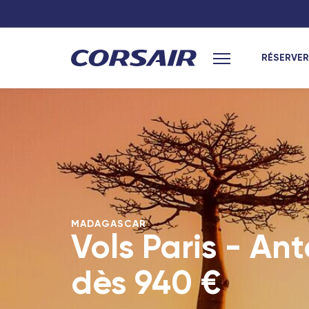
RÉSERVER
Menu principal
Hexagone
Océan Indien
Paris
Saint-Denis (L
Lyon
Port-Louis (Île
Nantes
Antananarivo 
Toulouse
Dzaoudzi (May
MADAGASCAR
Antilles
Marseille
Vols Paris - An
Bordeaux
Pointe-à-Pitre
dès
940 €
Nîmes - TGV
Fort-de-France