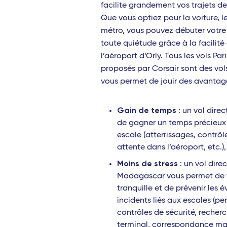
facilite grandement vos trajets de
Port-
Que vous optiez pour la voiture, l
métro, vous pouvez débuter votr
Anta
toute quiétude grâce à la facilité
l’aéroport d’Orly. Tous les vols P
Dzao
proposés par Corsair sont des vols
Antill
vous permet de jouir des avantage
Poin
Gain de temps
: un vol dire
Fort
de gagner un temps précieux 
escale (atterrissages, contrôl
Sain
attente dans l’aéroport, etc.)
Les 
Moins de stress
: un vol direc
Madagascar vous permet de v
Mari
tranquille et de prévenir les 
Afriq
incidents liés aux escales (p
contrôles de sécurité, recher
Abidj
terminal, correspondance ma