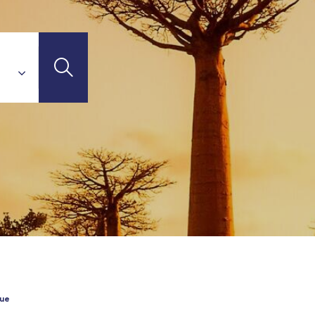
uadeloupe)
 (Guadeloupe)
emy
TI-DESTINATIONS
'Ivoire)
n)
que