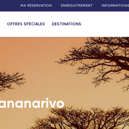
MA RÉSERVATION
ENREGISTREMENT
INFORMATION
OFFRES SPÉCIALES
DESTINATIONS
a Réunion)
 Maurice)
(Madagascar)
otte)
tananarivo
 (Guadeloupe)
 (Martinique)