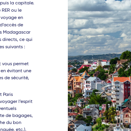
puis la capitale.
Louis (Île Maurice)
e RER ou le
e voyage en
nanarivo (Madagascar)
 d’accès de
aris Madagascar
udzi (Mayotte)
 directs, ce qui
es
s suivants :
te-à-Pitre (Guadeloupe)
ct vous permet
-de-France (Martinique)
en évitant une
es de sécurité,
t-Barthélemy
,
Saintes (Guadeloupe)
t Paris
oyager l’esprit
e-Galante (Guadeloupe)
éventuels
ue
erte de bagages,
che du bon
an (Côte d'Ivoire)
nquée, etc.),