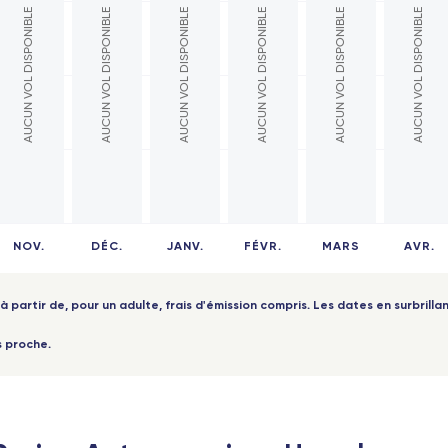
AUCUN VOL DISPONIBLE
AUCUN VOL DISPONIBLE
AUCUN VOL DISPONIBLE
AUCUN VOL DISPONIBLE
AUCUN VOL DISPONIBLE
AUCUN VOL DISPONIBLE
es
Antananarivo (Madagascar)
ouse
Dzaoudzi (Mayotte)
Antilles
ille
eaux
Pointe-à-Pitre (Guadeloupe)
s - TGV
Fort-de-France (Martinique)
 Part-Dieu - TGV
Les Saintes (Guadeloupe)
NOV.
DÉC.
JANV.
FÉVR.
MARS
AVR.
oble - TGV
Marie-Galante (Guadeloupe)
ers - TGV
Saint-Barthélemy
à partir de, pour un adulte, frais d'émission compris. Les dates en surbrillan
Afrique
pellier - TGV
s proche.
l - TGV
Abidjan (Côte d'Ivoire)
aine - TGV
Cotonou (Bénin)