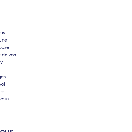
ous
 une
pose
e de vos
y,
ges
ol,
les
 vous
our