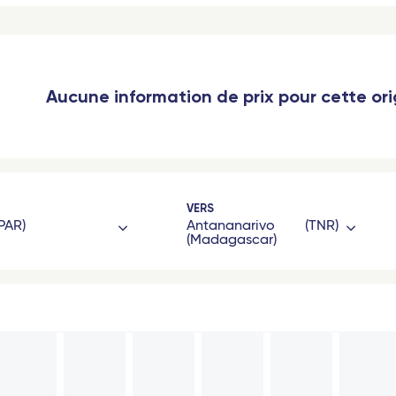
Aucune information de prix pour cette or
VERS
PAR
Antananarivo
TNR
(Madagascar)
gone
Océan Indien
Saint-Denis (La Réunion)
Port-Louis (Île Maurice)