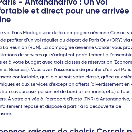
Paris - Antananarivo : Un vol
s Champagne-Ardenne - TGV
Bamako (Mali)
ortable
et direct pour une arrivée
pellier Sud de France - TGV
ine
rs Saint-Laud - TGV
 de vol Paris Madagascar de la compagnie aérienne Corsair v
 Europe - TGV
de profiter d’un vol régulier au départ de Paris Orly (ORY) via
à La Réunion (RUN). La compagnie aérienne Corsair vous pro
 - Travel Connect
stations de services qui s’adaptent parfaitement à l’ensembl
t-Pierre-des-Corps (Tours) - TGV
s et à votre budget avec trois classes de réservation (Econom
 et Business). Vous avez l’assurance de profiter d’un vol Paris
en-Provence - TGV
car confortable, quelle que soit votre classe, grâce aux siè
iques et aux services d’exception offerts (divertissement en v
nce - TGV
ation savoureuse, personnel de bord attentionné, etc.) à tous 
eaux Saint-Jean - TGV
rs. À votre arrivée à l’aéroport d’Ivato (TNR) à Antananarivo,
rfaitement reposé et disposé à partir à la découverte de
es - TGV
scar.
ouse - Travel Connect
bonnes raisons de choisir Corsair
p