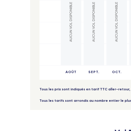
AUCUN VOL DISPONIBLE
AUCUN VOL DISPONIBLE
AUCUN VOL DISPONIBLE
Nant
Fort-de-France (Martinique)
Toul
Saint-Barthélemy
Marse
Les Saintes (Guadeloupe)
Bord
Marie-Galante (Guadeloupe)
Nîme
Afrique
Lyon
Abidjan (Côte d'Ivoire)
AOÛT
SEPT.
OCT.
Gren
Cotonou (Bénin)
Poiti
Bamako (Mali)
Tous les prix sont indiqués en tarif TTC aller-retour, 
Mont
Europe
Tous les tarifs sont arrondis au nombre entier le plu
Lava
Milan Linate
Lorr
Reggio de Calabre