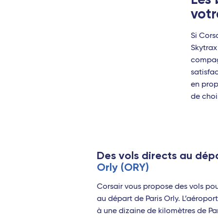
Biarr
votr
Nant
Si Cors
Mars
Skytrax
Nîme
compagn
satisfa
Mont
en prop
de choi
Avig
Perp
Le M
Des vols directs au dép
Toul
Orly (ORY)
Stra
Corsair vous propose des vols p
Océan
au départ de Paris Orly. L’aéroport
à une dizaine de kilomètres de Par
Sain