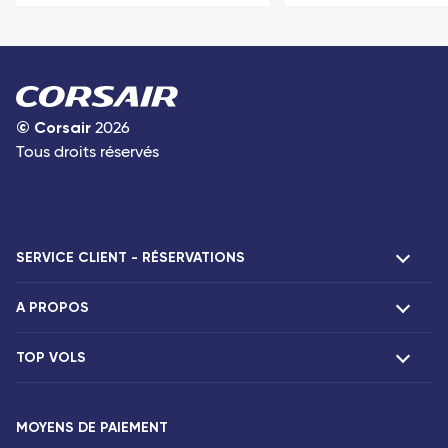
©
Corsair
2026
Tous droits réservés
SERVICE CLIENT - RÉSERVATIONS
A PROPOS
F.A.Q et contacts
Réclamations
TOP VOLS
Présentation
Agences Corsair
Notre flotte
Offres spéciales
Vols Paris Fort-de-France
Espace presse
MOYENS DE PAIEMENT
Destinations
Vols Paris Pointe-à-Pitre