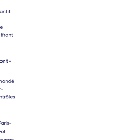
antit
te
ffrant
ort-
mmandé
r-
ntrôles
aris-
vol