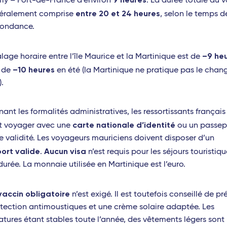
rly – Fort-de-France d’environ
. La durée totale du 
entre 20 et 24 heures
néralement comprise
, selon le temps d
pondance.
–9 heu
lage horaire entre l’île Maurice et la Martinique est de
–10 heures
t de
en été (la Martinique ne pratique pas le cha
.
ant les formalités administratives, les ressortissants français
carte nationale d’identité
t voyager avec une
ou un passep
e validité. Les voyageurs mauriciens doivent disposer d’un
ort valide
Aucun visa
.
n’est requis pour les séjours touristiq
durée. La monnaie utilisée en Martinique est l’euro.
vaccin obligatoire
n’est exigé. Il est toutefois conseillé de pr
tection antimoustiques et une crème solaire adaptée. Les
tures étant stables toute l’année, des vêtements légers sont