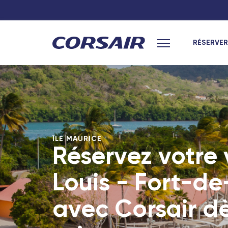
RÉSERVER
Menu principal
Hexagone
Hexagone
Paris
Paris
Lyon
Toulouse
ÎLE MAURICE
Réservez votre 
Nantes
Nantes
Louis - Fort-d
Toulouse
Lyon
Marseille
Bordeaux
avec Corsair d
Bordeaux
Marseille