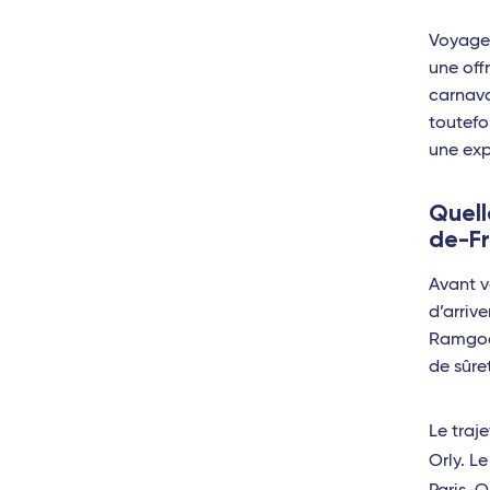
Reggio de Calabre
Voyager
une off
Naples
carnava
Lamezia Terme
toutefo
une exp
Cagliari
Palerme
Quell
de-F
Bruxelles - TGV
Avant v
Bari
d’arriv
Rome Fiumicino
Ramgool
de sûre
Catane
Brindisi
Le traj
Orly. L