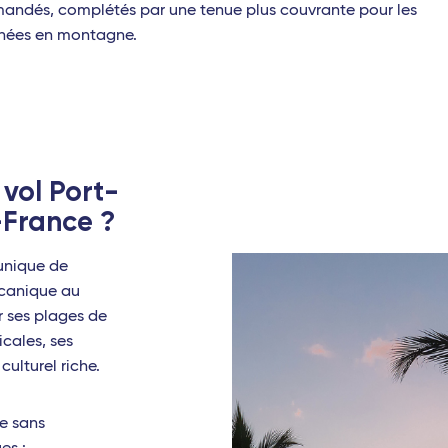
ndés, complétés par une tenue plus couvrante pour les
nées en montagne.
 vol Port-
-France ?
 unique de
lcanique au
r ses plages de
icales, ses
culturel riche.
e sans