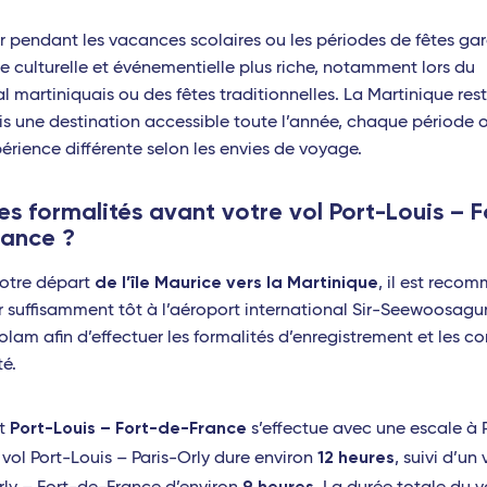
 pendant les vacances scolaires ou les périodes de fêtes gar
re culturelle et événementielle plus riche, notamment lors du
l martiniquais ou des fêtes traditionnelles. La Martinique res
is une destination accessible toute l’année, chaque période o
érience différente selon les envies de voyage.
es formalités avant votre vol Port-Louis – F
rance ?
de l’île Maurice vers la Martinique
otre départ
, il est reco
er suffisamment tôt à l’aéroport international Sir-Seewoosagu
am afin d’effectuer les formalités d’enregistrement et les co
té.
Port-Louis – Fort-de-France
et
s’effectue avec une escale à P
12 heures
e vol Port-Louis – Paris-Orly dure environ
, suivi d’un 
9 heures