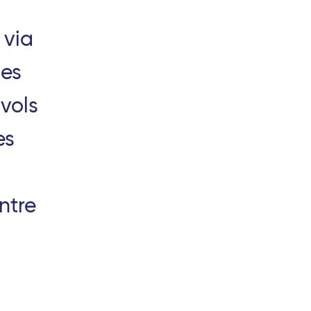
 via
des
vols
es
ntre