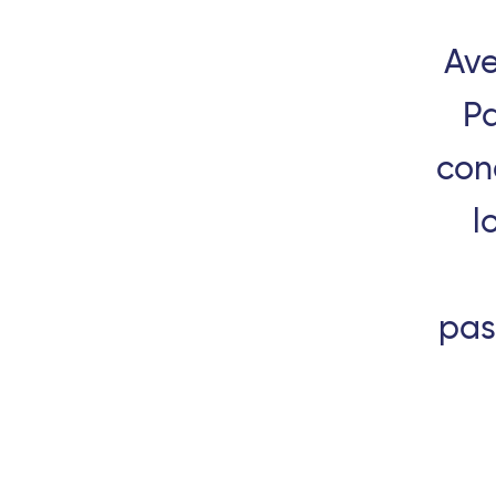
Montpellier - Travel Connect
Lille Europe - 
Avignon - TGV
Angers Saint-
Ave
Perpignan - Travel Connect
Aix-en-Proven
Pa
Le Mans - TGV
Nantes - TGV
con
Antilles
Toulon - Travel Connect
l
Strasbourg - TGV
Pointe-à-Pitre
Océan Indien
Fort-de-France
Afrique
Saint-Denis (La Réunion)
pas
Port-Louis (Île Maurice)
Abidjan (Côte d
Antananarivo (Madagascar)
Cotonou (Béni
Dzaoudzi (Mayotte)
Bamako (Mali)
Antilles
Europe