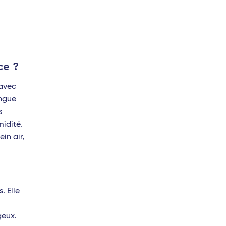
ce ?
 avec
ingue
s
idité.
in air,
. Elle
geux.