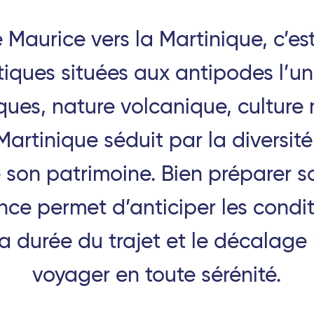
 Maurice vers la Martinique, c’est
ques situées aux antipodes l’une
 - TGV
ues, nature volcanique, culture 
es-Corps (Tours) - TGV
a Martinique séduit par la diversi
V
e son patrimoine. Bien préparer s
TGV
nce permet d’anticiper les condit
gne-Ardenne - TGV
 la durée du trajet et le décalage 
voyager en toute sérénité.
TGV