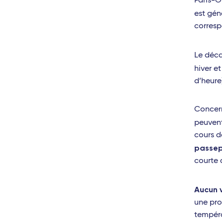
Paris-O
est gé
corres
Le déca
hiver e
d’heure)
Concern
peuven
cours d
passep
courte 
Aucun 
une pro
tempéra