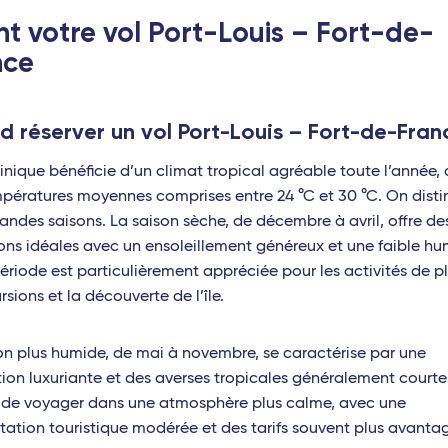
t votre vol Port-Louis – Fort-de-
nce
abre
e
 réserver un vol Port-Louis – Fort-de-Fran
inique bénéficie d’un climat tropical agréable toute l’année,
pératures moyennes comprises entre 24 °C et 30 °C. On dist
andes saisons. La saison sèche, de décembre à avril, offre de
ons idéales avec un ensoleillement généreux et une faible hum
ériode est particulièrement appréciée pour les activités de ple
rsions et la découverte de l’île.
o
on plus humide, de mai à novembre, se caractérise par une
ion luxuriante et des averses tropicales généralement courtes
de voyager dans une atmosphère plus calme, avec une
tation touristique modérée et des tarifs souvent plus avanta