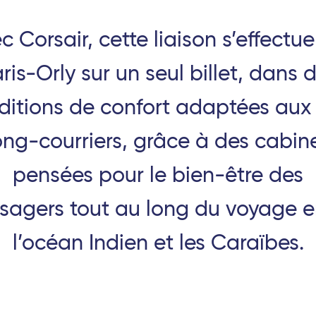
TGV
Laud - TGV
c Corsair, cette liaison s’effectue
ce - TGV
ris-Orly sur un seul billet, dans 
ditions de confort adaptées aux 
ong-courriers, grâce à des cabin
 (Guadeloupe)
 (Martinique)
pensées pour le bien-être des
sagers tout au long du voyage e
'Ivoire)
l’océan Indien et les Caraïbes.
n)