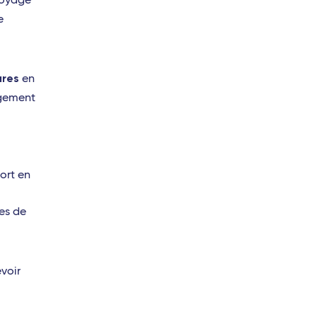
voyage
e
res
en
ngement
ort en
ues de
évoir