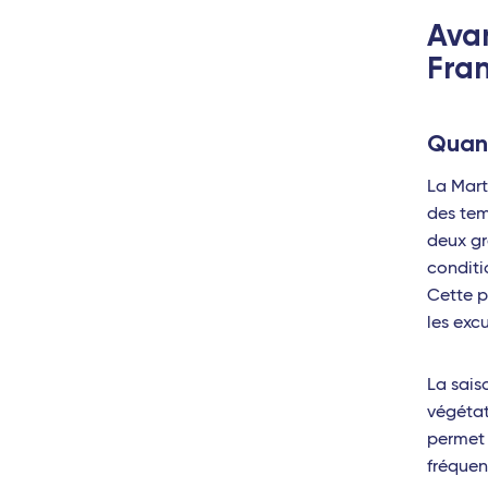
Avan
Pointe-à-Pitre (Guadeloupe)
Palerme
Fra
Fort-de-France (Martinique)
Reggio de Cal
Saint-Barthélemy
Lamezia Term
Quand
Les Saintes (Guadeloupe)
Brindisi
La Mart
Marie-Galante (Guadeloupe)
Milan Linate
des tem
deux gr
Afrique
Naples
conditi
Cette p
Abidjan (Côte d'Ivoire)
Bari
les excu
Cotonou (Bénin)
Catane
Bamako (Mali)
Rome Fiumicin
La sais
végétat
Europe
Bruxelles - TGV
permet 
fréquen
Milan Linate