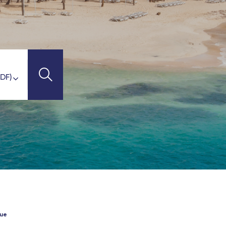
l Connect
avel Connect
d de France - TGV
TI-DESTINATIONS
FDF
V
 Gard - TGV
el Connect
Connect
Travel Connect
t-Jean - TGV
que