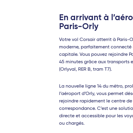
Perpignan - Travel Connect
Aix-en-Proven
En arrivant à l’aér
Le Mans - TGV
Nantes - TGV
Paris-Orly
Antilles
Toulon - Travel Connect
Votre vol Corsair atterrit à Paris-O
Strasbourg - TGV
Pointe-à-Pitre
moderne, parfaitement connecté 
capitale. Vous pouvez rejoindre P
Océan Indien
Fort-de-France
45 minutes grâce aux transports
Afrique
Saint-Denis (La Réunion)
(Orlyval, RER B, tram T7).
Port-Louis (Île Maurice)
Abidjan (Côte d
La nouvelle ligne 14 du métro, pr
Antananarivo (Madagascar)
Cotonou (Béni
l’aéroport d’Orly, vous permet dé
rejoindre rapidement le centre de 
Dzaoudzi (Mayotte)
Bamako (Mali)
correspondance. C’est une solutio
Antilles
Europe
directe et accessible pour les vo
ou chargés.
Pointe-à-Pitre (Guadeloupe)
Palerme