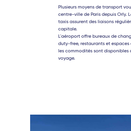
Fort-de-France (Martinique)
Reggio de Cal
Plusieurs moyens de transport vo
centre-ville de Paris depuis Orly. L
Saint-Barthélemy
Lamezia Term
taxis assurent des liaisons régulièr
capitale.
Les Saintes (Guadeloupe)
Brindisi
L'aéroport offre bureaux de chan
Marie-Galante (Guadeloupe)
Milan Linate
duty-free, restaurants et espaces
les commodités sont disponibles 
Afrique
Naples
voyage.
Abidjan (Côte d'Ivoire)
Bari
Cotonou (Bénin)
Catane
Bamako (Mali)
Rome Fiumicin
Europe
Bruxelles - TGV
Milan Linate
Reggio de Calabre