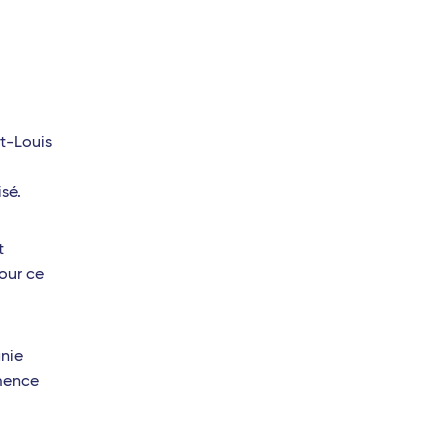
t-Louis
sé.
t
our ce
nie
mmence