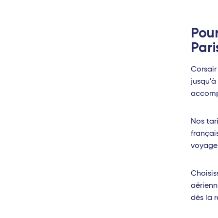
Pour
Pari
Corsair
jusqu'à
accompa
Nos tar
françai
voyage 
Choisis
aérienn
dès la r