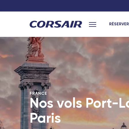
RÉSERVER
Menu principal
Hexagone
Hexagone
Paris
Paris
Lyon
Toulouse
Nantes
Nantes
Toulouse
Lyon
FRANCE
Marseille
Bordeaux
Nos vols Port-L
Bordeaux
Marseille
Paris
Nîmes - TGV
Nîmes - TGV