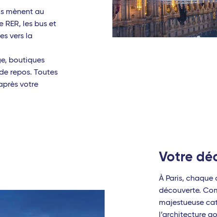
abre
us mènent au
e RER, les bus et
e
es vers la
ge, boutiques
 de repos. Toutes
après votre
o
Votre dé
À Paris, chaque 
découverte. Com
majestueuse ca
l’architecture g