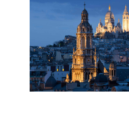
Naples
Lamezia Terme
Cagliari
Palerme
Bruxelles - TGV
Bari
Rome Fiumicino
Catane
Brindisi