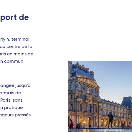
ce - TGV
oport de
rly 4, terminal
 (Guadeloupe)
au centre de la
aris en moins de
 (Martinique)
 en commun
'Ivoire)
olongée jusqu’à
n)
sormais de
Paris, sans
n pratique,
yageurs pressés