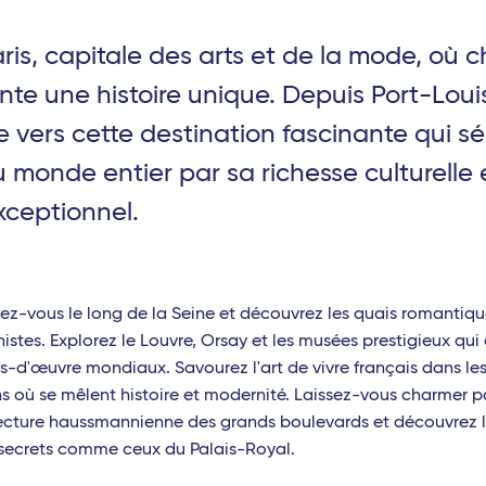
ris, capitale des arts et de la mode, où 
 - TGV
nte une histoire unique. Depuis Port-Louis
es-Corps (Tours) - TGV
vers cette destination fascinante qui séd
monde entier par sa richesse culturelle 
V
xceptionnel.
TGV
gne-Ardenne - TGV
z-vous le long de la Seine et découvrez les quais romantiqu
istes. Explorez le Louvre, Orsay et les musées prestigieux qui 
fs-d'œuvre mondiaux. Savourez l'art de vivre français dans le
TGV
ns où se mêlent histoire et modernité. Laissez-vous charmer p
tecture haussmannienne des grands boulevards et découvrez 
TGV
 secrets comme ceux du Palais-Royal.
Laud - TGV