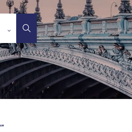
l Connect
avel Connect
d de France - TGV
TI-DESTINATIONS
V
 Gard - TGV
el Connect
Connect
Travel Connect
t-Jean - TGV
que