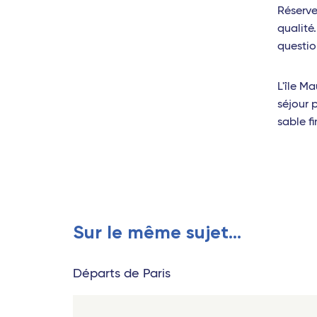
Réserve
qualité
question
L'île M
séjour 
sable f
Sur le même sujet...
Départs de Paris