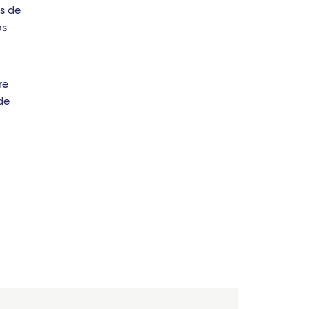
es de
os
re
de