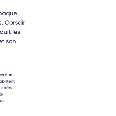
chaque
, Corsair
uit les
et son
es aux
abritent
s cafés
ar
les