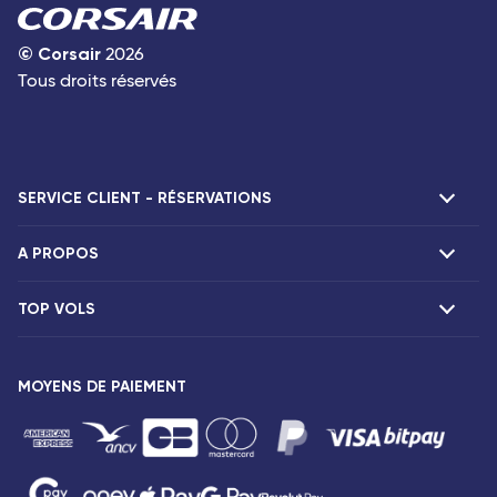
©
Corsair
2026
Tous droits réservés
SERVICE CLIENT - RÉSERVATIONS
A PROPOS
F.A.Q et contacts
Réclamations
TOP VOLS
Présentation
Agences Corsair
Notre flotte
Offres spéciales
Vols Paris Fort-de-France
Espace presse
MOYENS DE PAIEMENT
Destinations
Vols Paris Pointe-à-Pitre
Mentions légales
Vols Paris Saint-Denis
Conditions tarifaires
Vols Paris Port-Louis
Droits des passagers
Vols Paris Dzaoudzi