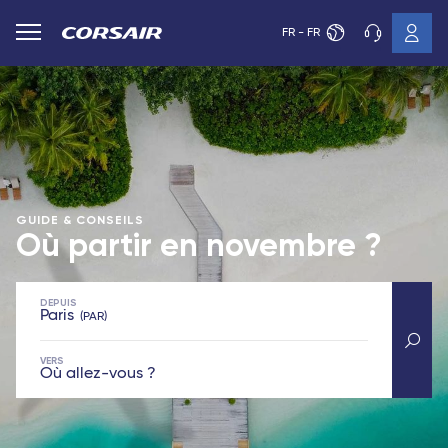
FR - FR
GUIDE & CONSEILS
Où partir en novembre ?
DEPUIS
Paris
PAR
VERS
Où allez-vous ?