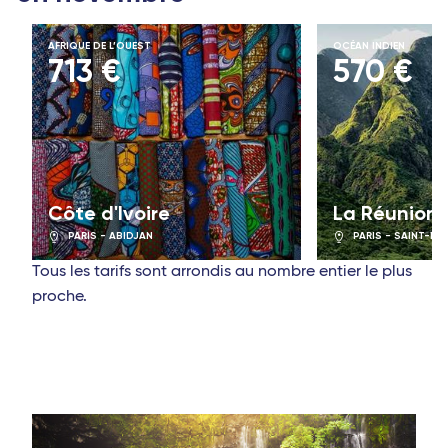
AFRIQUE DE L’OUEST
OCÉAN INDIEN
713 €
570 €
Côte d'Ivoire
La Réunion
PARIS - ABIDJAN
PARIS - SAINT-DE
Tous les tarifs sont arrondis au nombre entier le plus
proche.