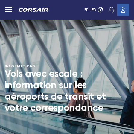
FR - FR
INFORMATIONS
Vols avec escale :
information sur les
aéroports de transit et
votre correspondance