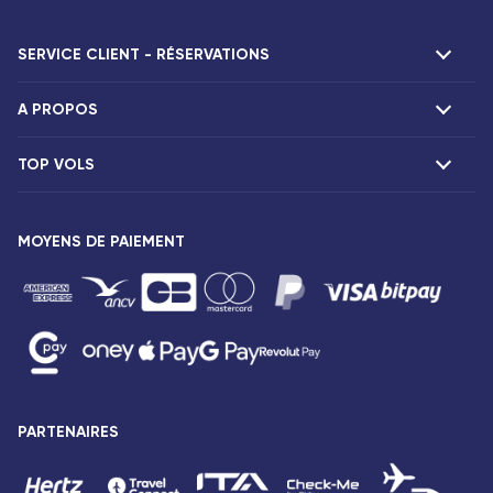
SERVICE CLIENT - RÉSERVATIONS
A PROPOS
F.A.Q et contacts
Réclamations
TOP VOLS
Présentation
Agences Corsair
Notre flotte
Offres spéciales
Vols Paris Fort-de-France
Espace presse
MOYENS DE PAIEMENT
Destinations
Vols Paris Pointe-à-Pitre
Mentions légales
Vols Paris Saint-Denis
Conditions tarifaires
Vols Paris Port-Louis
Droits des passagers
Vols Paris Dzaoudzi
Conditions générales de vente
Vols Paris Antananarivo
Avis de confidentialité
Vols Paris Abidjan
Plan du site
PARTENAIRES
Vols Paris Bamako
Accessibilité : partiellement conforme
Vols Paris Cotonou
Gestion des cookies