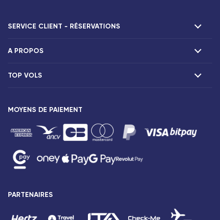
SERVICE CLIENT - RÉSERVATIONS
A PROPOS
F.A.Q et contacts
Réclamations
TOP VOLS
Présentation
Agences Corsair
Notre flotte
Offres spéciales
Vols Paris Fort-de-France
Espace presse
MOYENS DE PAIEMENT
Destinations
Vols Paris Pointe-à-Pitre
Mentions légales
Vols Paris Saint-Denis
Conditions tarifaires
Vols Paris Port-Louis
Droits des passagers
Vols Paris Dzaoudzi
Conditions générales de vente
Vols Paris Antananarivo
Avis de confidentialité
Vols Paris Abidjan
Plan du site
PARTENAIRES
Vols Paris Bamako
Accessibilité : partiellement conforme
Vols Paris Cotonou
Gestion des cookies