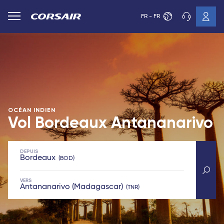
FR - FR
OCÉAN INDIEN
Vol Bordeaux Antananarivo
DEPUIS
Bordeaux
BOD
VERS
Antananarivo (Madagascar)
TNR