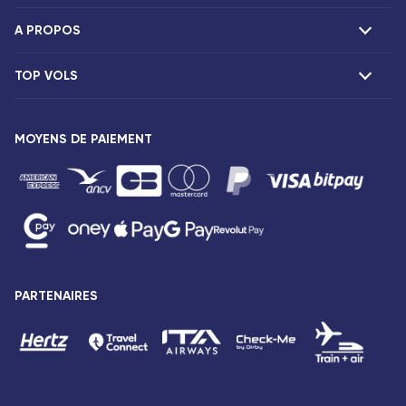
A PROPOS
F.A.Q et contacts
Réclamations
TOP VOLS
Présentation
Agences Corsair
Notre flotte
Offres spéciales
Vols Paris Fort-de-France
Espace presse
MOYENS DE PAIEMENT
Destinations
Vols Paris Pointe-à-Pitre
Mentions légales
Vols Paris Saint-Denis
Conditions tarifaires
Vols Paris Port-Louis
Droits des passagers
Vols Paris Dzaoudzi
Conditions générales de vente
Vols Paris Antananarivo
Avis de confidentialité
Vols Paris Abidjan
Plan du site
PARTENAIRES
Vols Paris Bamako
Accessibilité : partiellement conforme
Vols Paris Cotonou
Gestion des cookies