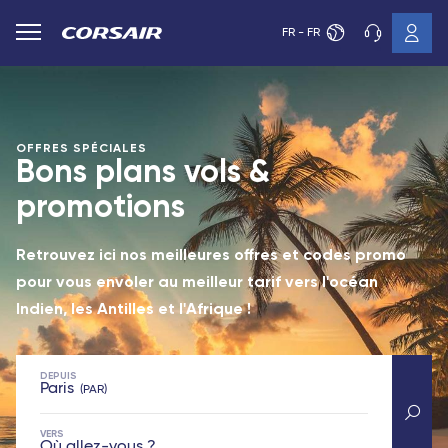
FR - FR
OFFRES SPÉCIALES
Bons plans vols &
promotions
Retrouvez ici nos meilleures offres et codes promo
pour vous envoler au meilleur tarif vers l'océan
Indien, les Antilles et l'Afrique !
DEPUIS
Paris
PAR
VERS
Où allez-vous ?