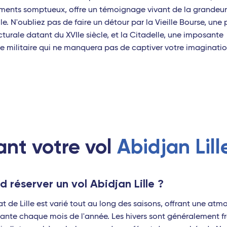
otte)
ments somptueux, offre un témoignage vivant de la grandeu
lle. N'oubliez pas de faire un détour par la Vieille Bourse, une 
cturale datant du XVIIe siècle, et la Citadelle, une imposante
 (Guadeloupe)
re militaire qui ne manquera pas de captiver votre imaginatio
 (Martinique)
ant votre vol
Abidjan Lill
o
 réserver un vol Abidjan Lille ?
at de Lille est varié tout au long des saisons, offrant une at
nte chaque mois de l'année. Les hivers sont généralement fr