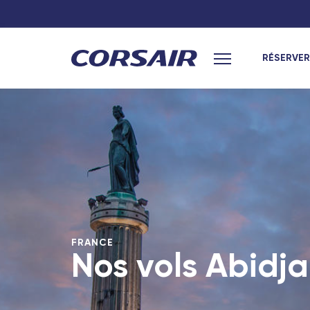
RÉSERVER
Menu principal
Hexagone
Hexagone
Paris
Paris
Lyon
Toulouse
Nantes
Lyon
Toulouse
Nantes
Marseille
Bordeaux
Bordeaux
Marseille
FRANCE
Nos vols Abidjan
Nîmes - TGV
Nice - Travel 
Lyon Part-Dieu - TGV
Toulon - Trave