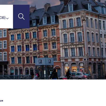
avel Connect
Travel Connect
TI-DESTINATIONS
DB
el Connect
t-Jean - TGV
 - TGV
es-Corps (Tours) - TGV
V
que