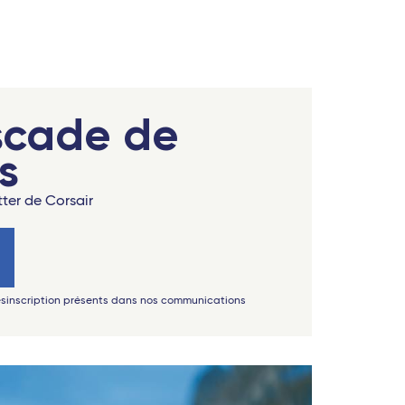
scade de
s
tter de Corsair
désinscription présents dans nos communications