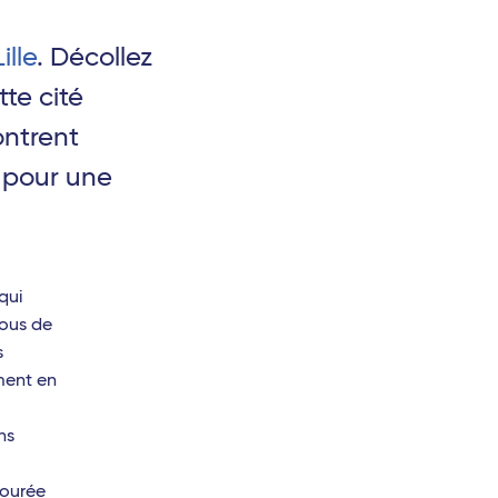
Lille
. Décollez
te cité
ontrent
 pour une
qui
vous de
s
ment en
ns
tourée