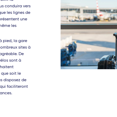
us conduira vers
 que les lignes de
présentent une
 même les
 pied, la gare
nombreux sites à
e agréable. De
vélos sont à
haitent
 que soit le
s disposez de
ui faciliteront
cances.