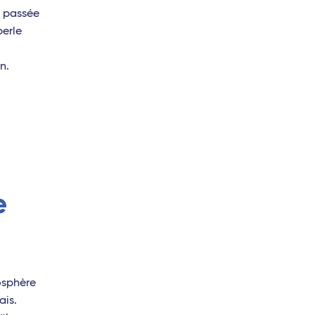
r passée
perle
n.
e
mosphère
ais.