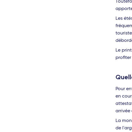
Toutefo
apporte
Saint-Barthélemy
Les été
Les Saintes (Guadeloupe)
fréquem
tourist
Marie-Galante (Guadeloupe)
déborde
Afrique
Le prin
Abidjan (Côte d'Ivoire)
profite
Cotonou (Bénin)
Quell
Bamako (Mali)
Pour ent
Europe
en cour
attesta
Milan Linate
arrivée
Reggio de Calabre
La monna
de l'ar
Naples