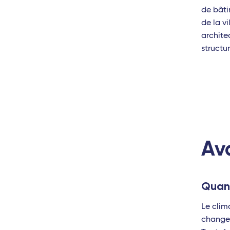
Perpignan - Travel Connect
Dzaoudzi (May
de bâti
Antilles
Le Mans - TGV
de la vi
archite
Toulon - Travel Connect
Pointe-à-Pitre
structu
Strasbourg - TGV
Fort-de-France
Océan Indien
Europe
Saint-Denis (La Réunion)
Milan Linate
Port-Louis (Île Maurice)
Naples
Av
Antananarivo (Madagascar)
Rome Fiumicin
Dzaoudzi (Mayotte)
Quand
Antilles
Le clim
Pointe-à-Pitre (Guadeloupe)
changea
Fort-de-France (Martinique)