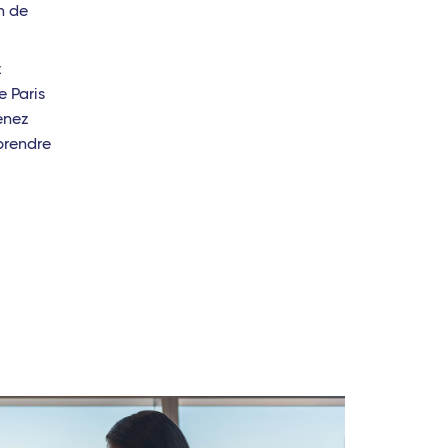
n de
z
e Paris
renez
prendre