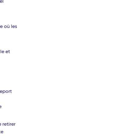
ël
e où les
le et
seport
e
 retirer
te