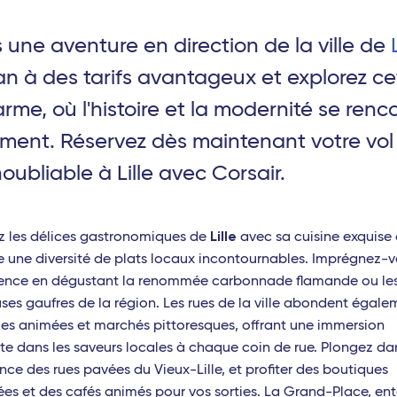
une aventure en direction de la ville de
gne-Ardenne - TGV
n à des tarifs avantageux et explorez cet
rme, où l'histoire et la modernité se renc
TGV
ent. Réservez dès maintenant votre vol
TGV
oubliable à Lille avec Corsair.
Laud - TGV
Lille
z les délices gastronomiques de
avec sa cuisine exquise 
 une diversité de plats locaux incontournables. Imprégnez-
ience en dégustant la renommée carbonnade flamande ou le
a Réunion)
uses gaufres de la région. Les rues de la ville abondent égale
ies animées et marchés pittoresques, offrant une immersion
 Maurice)
e dans les saveurs locales à chaque coin de rue. Plongez da
(Madagascar)
nce des rues pavées du Vieux-Lille, et profiter des boutiques
es et des cafés animés pour vos sorties. La Grand-Place, en