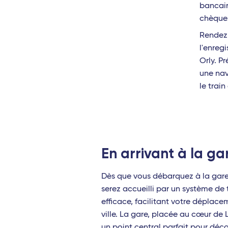
bancair
Lamezia Terme
chèques
Cagliari
Rendez-
l'enreg
Palerme
Orly. Pr
une nav
Bruxelles - TGV
le train
Bari
Rome Fiumicino
Catane
En arrivant à la g
Brindisi
Dès que vous débarquez à la gare 
serez accueilli par un système de 
efficace, facilitant votre déplace
ville. La gare, placée au cœur de L
un point central parfait pour déco