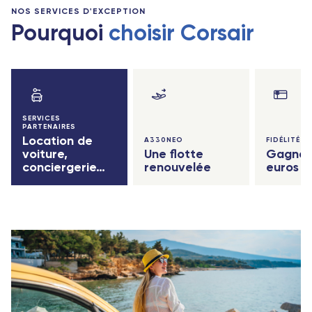
NOS SERVICES D'EXCEPTION
Afrique
Pourquoi
choisir Corsair
Abidjan (Côte d'Ivoire)
SERVICES
PARTENAIRES
Location de
A330NEO
FIDÉLITÉ
voiture,
Une flotte
Gagnez
conciergerie…
renouvelée
euros