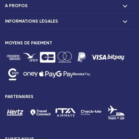
A PROPOS
F.A.Q et contacts
Réclamations
INFORMATIONS LÉGALES
Présentation
Agences Corsair
Notre flotte
Communiqués de presse
MOYENS DE PAIEMENT
Mentions légales
Conditions tarifaires
Droits des passagers
Conditions générales de vente
Avis de confidentialité
Plan du site
PARTENAIRES
Déclaration d’accessibilité : Partiellement conforme