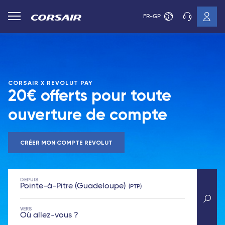
FR-GP
CORSAIR X REVOLUT PAY
20€ offerts pour toute
ouverture de compte
CRÉER MON COMPTE REVOLUT
DEPUIS
Pointe-à-Pitre (Guadeloupe)
PTP
VERS
Où allez-vous ?